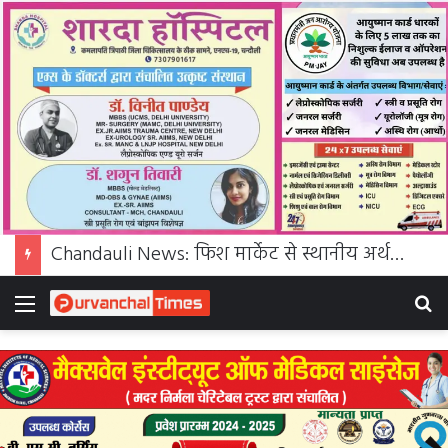
Chandauli News: फिश मार्केट से स्थानीय अर्थव्यवस्था और रोजगार को मिलेगा बढ़ावा
Menu
S