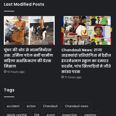
Last Modified Posts
घूंघट की ओट से आत्मनिर्भरता
Chandauli News: राज्य
तक: उर्मिला पटेल बनीं ग्रामीण
ताइक्वांडो प्रतियोगिता में डैडीज़
महिला सशक्तिकरण की प्रेरक
इंटरनेशनल स्कूल का दमदार
मिसाल
प्रदर्शन, पांच खिलाड़ियों ने जीते
कांस्य पदक
10 hours ago
11 hours ago
Tags
accident
action
Chandauli
Chandauli news
dainik rashifal
DM
event
inspection
meeting