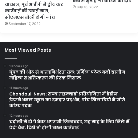
कब से शुरू होगा बारिश का दौर
वायरल, पूर्व आईजी ने ट्वीट कर
July 16, 2022
कार्रवाई की उठाई मांग,
सीएमएस बोलीं होगी जांच
September 17, 2022
Most Viewed Posts
10 hours ago
घूंघट की ओट से आत्मनिर्भरता तक: उर्मिला पटेल बनीं ग्रामीण
महिला सशक्तिकरण की प्रेरक मिसाल
11 hours ago
Chandauli News: राज्य ताइक्वांडो प्रतियोगिता में डैडीज़
इंटरनेशनल स्कूल का दमदार प्रदर्शन, पांच खिलाड़ियों ने जीते
कांस्य पदक
12 hours ago
चंदौली में दो पेशेवर अपराधी जिलाबदर, छह माह के लिए जिले में
एंट्री वैन, दिखे तो होगी सख्त कार्रवाई