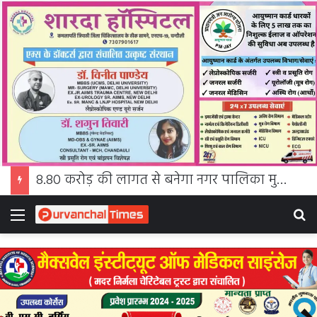
8.80 करोड़ की लागत से बनेगा नगर पालिका मुगलसराय का आधुनिक कार्यालय भवन, बीजेपी विधायक और चेयरमैन ने किया भूमि पूजन
Menu
S