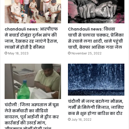
chandauli news: आरपीएफ
Chandauli news: विधवा
ने बचाई दोमुंहा दुर्लभ सांप की
चाची से चलाया चक्कर, प्रेमिका
जान, देखकर रह जाएंगे हैरान,
से रचाने लगा शादी, थाने पहुंची
लाखों में होती है कीमत
चाची, बेवफा आशिक गया जेल
May 18, 2023
November 25, 2022
चंदौली में जल्द बदलेगा मौसम,
चंदौली : जिला अस्पताल में घूस
गर्मी से मिलेगी निजात, जानिए
लेते कर्मचारी का वीडियो
कब से शुरू होगा बारिश का दौर
वायरल, पूर्व आईजी ने ट्वीट कर
July 16, 2022
कार्रवाई की उठाई मांग,