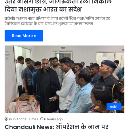
उतरे नर्सिंग छात्र, जागरुकता रैली निकाल
दिया नशामुक्त भारत का संदेश
चंदौली। नशामुक्त भारत अभियान के तहत चंदौली स्थित यथार्थ नर्सिंग कॉलेज एंड
पैरामेडिकल इंस्टीट्यूट के छात्र-छात्राओं ने शुक्रवार को जनजागरूकता…
Read More »
चंदौली
Purvanchal Times
6 hours ago
Chandauli News: ऑपरेशन के नाम पर