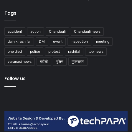
Tags
accident
action
Chandauli
Chandauli news
dainik rashifal
DM
event
inspection
meeting
one died
police
protest
rashifal
top news
varanasi news
चंदौली
पुलिस
मुगलसराय
Follow us