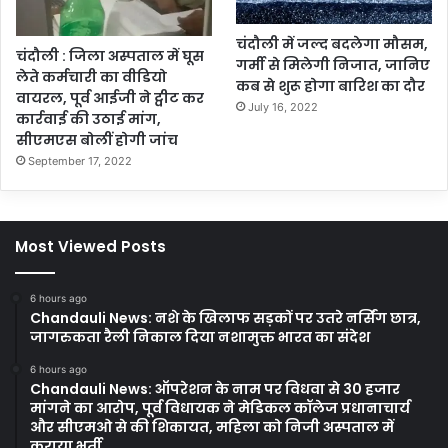
चंदौली में जल्द बदलेगा मौसम,
चंदौली : जिला अस्पताल में घूस
गर्मी से मिलेगी निजात, जानिए
लेते कर्मचारी का वीडियो
कब से शुरू होगा बारिश का दौर
वायरल, पूर्व आईजी ने ट्वीट कर
July 16, 2022
कार्रवाई की उठाई मांग,
सीएमएस बोलीं होगी जांच
September 17, 2022
Most Viewed Posts
6 hours ago
Chandauli News: नशे के खिलाफ सड़कों पर उतरे नर्सिंग छात्र,
जागरुकता रैली निकाल दिया नशामुक्त भारत का संदेश
6 hours ago
Chandauli News: ऑपरेशन के नाम पर विधवा से 30 हजार
मांगने का आरोप, पूर्व विधायक ने मेडिकल कॉलेज प्रधानाचार्य
और सीएमओ से की शिकायत, महिला को निजी अस्पताल में
कराया भर्ती