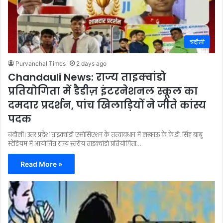
चंदौली
Purvanchal Times
2 days ago
Chandauli News: राज्य ताइक्वांडो
प्रतियोगिता में डैडीज़ इंटरनेशनल स्कूल का
दमदार प्रदर्शन, पांच खिलाड़ियों ने जीते कांस्य
पदक
चंदौली। उत्तर प्रदेश ताइक्वांडो एसोसिएशन के तत्वावधान में लखनऊ के के.डी. सिंह बाबू
स्टेडियम में आयोजित राज्य स्तरीय ताइक्वांडो प्रतियोगिता…
Read More »