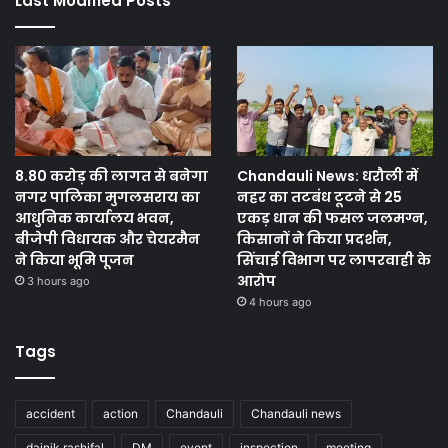
Last Modified Posts
8.80 करोड़ की लागत से बनेगा
Chandauli News: धरौली में
नगर पालिका मुगलसराय का
नहर का तटबंध टूटने से 25
आधुनिक कार्यालय भवन,
एकड़ धान की फसल जलमग्न,
बीजेपी विधायक और चेयरमैन
किसानों ने किया प्रदर्शन,
ने किया भूमि पूजन
सिंचाई विभाग पर लापरवाही के
आरोप
3 hours ago
4 hours ago
Tags
accident
action
Chandauli
Chandauli news
dainik rashifal
DM
event
inspection
meeting