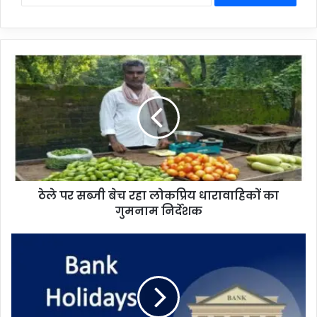
ठेले
पर
सब्जी
बेच
रहा
लोकप्रिय
धारावाहिकों
का
गुमनाम
ठेले पर सब्जी बेच रहा लोकप्रिय धारावाहिकों का
निर्देशक
गुमनाम निर्देशक
पहले
से
कर
लें
पूरी
तैयारी