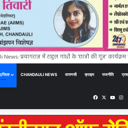
्य/जिला
CHANDAULI NEWS
वाराणसी
क्राइम
राजनीति
प्रश
Facebook
X
YouTu
In