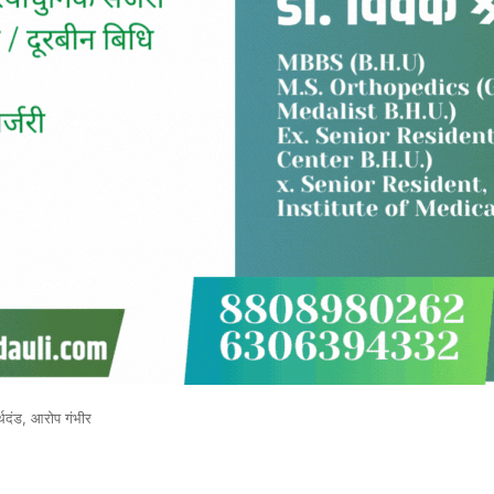
थदंड, आरोप गंभीर