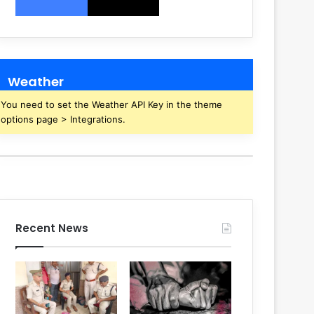
Weather
You need to set the Weather API Key in the theme
options page > Integrations.
Recent News