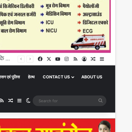
Chandauli News : चंदौली में झमाझम बारिश, इलिया प्राथमिक विद्यालय में भरा पानी, बच्चों के लिए बढ़ी परेशानी
Facebook
X
YouTube
Instagram
RSS
Log In
Random Article
Sidebar
ासन एवं पुलिस
हेल्थ
CONTACT US
ABOUT US
be
stagram
RSS
Random Article
Sidebar
Switch skin
Search
for