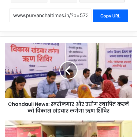
Copy URL
C
h
a
n
d
a
u
l
i
Chandauli News: स्वरोजगार और उद्योग स्थापित करने
N
को विकास खंडवार लगेगा ऋण शिविर
e
w
s
C
:
h
स्व
a