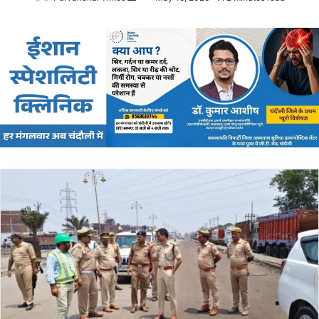
an
email