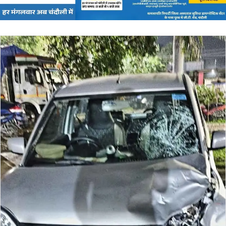
द
बो
चा
,
अ
वै
ध
ख
न
न
मा
म
ले
से
हैं
सं
बं
धि
त