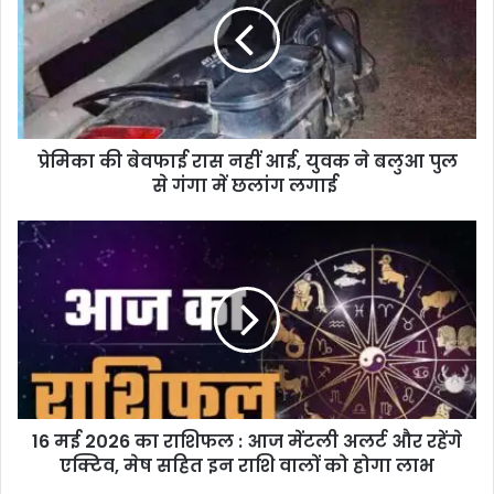
की
बे
व
फा
ई
रा
प्रेमिका की बेवफाई रास नहीं आई, युवक ने बलुआ पुल
स
से गंगा में छलांग लगाई
न
हीं
आ
1
ई
6
,
म
यु
ई
व
2
क
0
ने
2
ब
6
लु
का
आ
16 मई 2026 का राशिफल : आज मेंटली अलर्ट और रहेंगे
रा
पु
एक्टिव, मेष सहित इन राशि वालों को होगा लाभ
शि
ल
फ