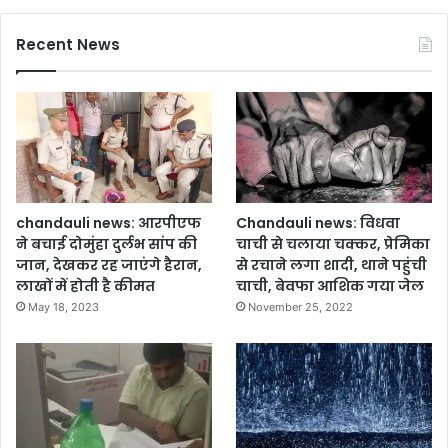
स
हि
Recent News
त
इ
न
रा
शि
वा
लों
को
हो
chandauli news: आरपीएफ
Chandauli news: विधवा
गा
ने बचाई दोमुंहा दुर्लभ सांप की
चाची से चलाया चक्कर, प्रेमिका
ला
जान, देखकर रह जाएंगे हैरान,
से रचाने लगा शादी, थाने पहुंची
भ
लाखों में होती है कीमत
चाची, बेवफा आशिक गया जेल
May 18, 2023
November 25, 2022