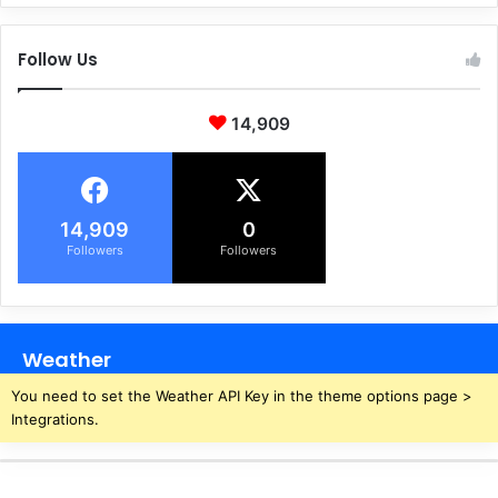
से
ल
गं
:
Follow Us
गा
आ
में
ज
छ
में
14,909
लां
ट
ग
ली
ल
अ
गा
ल
ई
र्ट
14,909
0
औ
Followers
Followers
र
र
हें
गे
Weather
ए
क्टि
You need to set the Weather API Key in the theme options page >
व
Integrations.
,
मे
ष