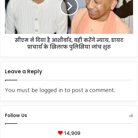
है
आशीर्वाद,
वही
करेंगे
न्याय,
डायट
सीएम ने दिया है आशीर्वाद, वही करेंगे न्याय, डायट
प्राचार्य
के
प्राचार्य के खिलाफ पुलिसिया जांच शुरू
खिलाफ
पुलिसिया
जांच
Leave a Reply
शुरू
You must be
logged in
to post a comment.
Follow Us
14,909