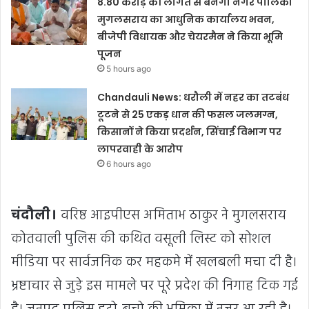
8.80 करोड़ की लागत से बनेगा नगर पालिका
मुगलसराय का आधुनिक कार्यालय भवन,
बीजेपी विधायक और चेयरमैन ने किया भूमि
पूजन
5 hours ago
Chandauli News: धरौली में नहर का तटबंध
टूटने से 25 एकड़ धान की फसल जलमग्न,
किसानों ने किया प्रदर्शन, सिंचाई विभाग पर
लापरवाही के आरोप
6 hours ago
चंदौली।
वरिष्ठ आइपीएस अमिताभ ठाकुर ने मुगलसराय
कोतवाली पुलिस की कथित वसूली लिस्ट को सोशल
मीडिया पर सार्वजनिक कर महकमे में खलबली मचा दी है।
भ्रष्टाचार से जुड़े इस मामले पर पूरे प्रदेश की निगाह टिक गई