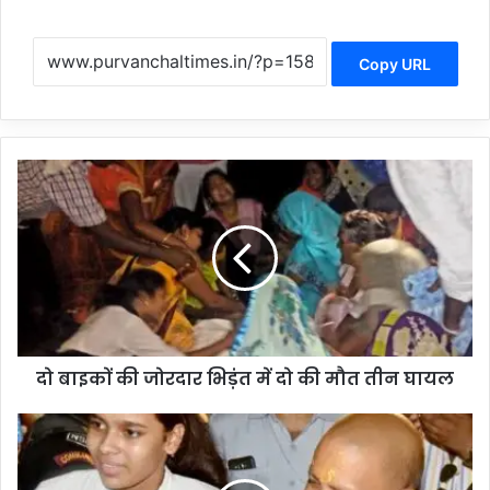
Copy URL
दो
बाइकों
की
जोरदार
भिड़ंत
में
दो
की
मौत
दो बाइकों की जोरदार भिड़ंत में दो की मौत तीन घायल
तीन
घायल
सीएम
ने
दिया