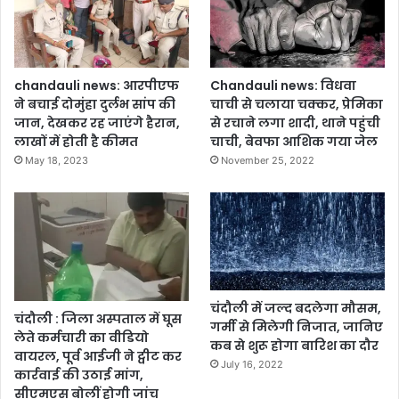
chandauli news: आरपीएफ
Chandauli news: विधवा
ने बचाई दोमुंहा दुर्लभ सांप की
चाची से चलाया चक्कर, प्रेमिका
जान, देखकर रह जाएंगे हैरान,
से रचाने लगा शादी, थाने पहुंची
लाखों में होती है कीमत
चाची, बेवफा आशिक गया जेल
May 18, 2023
November 25, 2022
चंदौली में जल्द बदलेगा मौसम,
चंदौली : जिला अस्पताल में घूस
गर्मी से मिलेगी निजात, जानिए
लेते कर्मचारी का वीडियो
कब से शुरू होगा बारिश का दौर
वायरल, पूर्व आईजी ने ट्वीट कर
July 16, 2022
कार्रवाई की उठाई मांग,
सीएमएस बोलीं होगी जांच