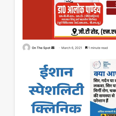
On The Spot
Send
March 6, 2021
1 minute read
an
email