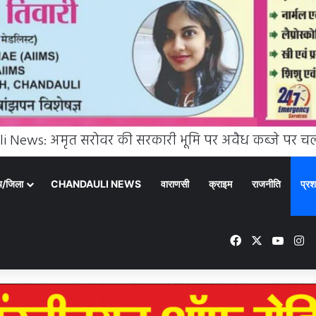
्य/जिला
CHANDAULI NEWS
वाराणसी
क्राइम
राजनीति
प्रश
Facebook
X
YouT
In