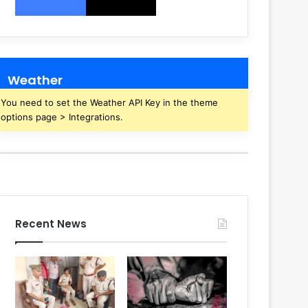
Weather
You need to set the Weather API Key in the theme
options page > Integrations.
Recent News