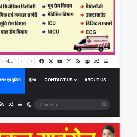
प्रदेश उपाध्यक्ष भाजपा ने कार्यकर्ताओं के साथ बैठक कर हर घर तिरंगा अभियान पर की चर्चा
Facebook
X
YouTube
Instagram
RSS
Log In
Random Article
Sidebar
ासन एवं पुलिस
हेल्थ
CONTACT US
ABOUT US
ube
stagram
RSS
Random Article
Sidebar
Switch skin
Search
for