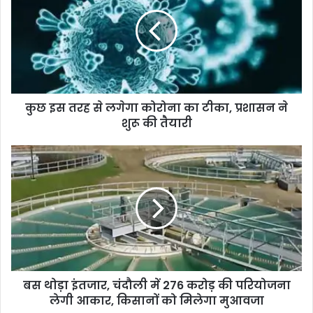
इ
स
त
र
ह
से
ल
कुछ इस तरह से लगेगा कोरोना का टीका, प्रशासन ने
गे
शुरू की तैयारी
गा
को
रो
ब
ना
स
का
थो
टी
ड़ा
का
इं
,
त
प्र
जा
शा
र
स
,
न
बस थोड़ा इंतजार, चंदौली में 276 करोड़ की परियोजना
चं
ने
लेगी आकार, किसानों को मिलेगा मुआवजा
दौ
शु