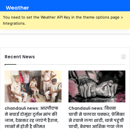
नों
Weather
को
मि
You need to set the Weather API Key in the theme options page >
ले
Integrations.
गा
मु
आ
व
जा
Recent News
chandauli news: आरपीएफ
Chandauli news: विधवा
ने बचाई दोमुंहा दुर्लभ सांप की
चाची से चलाया चक्कर, प्रेमिका
जान, देखकर रह जाएंगे हैरान,
से रचाने लगा शादी, थाने पहुंची
लाखों में होती है कीमत
चाची, बेवफा आशिक गया जेल