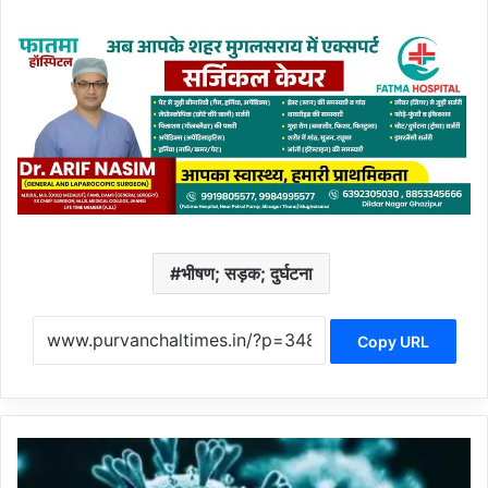
भीषण; सड़क; दुर्घटना
Copy URL
कु
छ