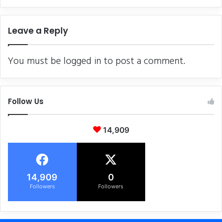
ली
रू
में
की
2
Leave a Reply
तै
7
या
6
री
क
You must be
logged in
to post a comment.
रो
ड़
की
प
Follow Us
रि
यो
ज
14,909
ना
ले
गी
आ
14,909
0
का
Followers
Followers
र
,
कि
सा