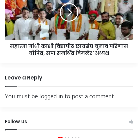
में
त्मा
रा
गां
त
धी
नौ
का
ब
शी
जे
वि़
गि
द्या
र
महात्मा गांधी काशी वि़द्यापीठ छात्रसंघ चुनाव परिणाम
पी
जा
घोषित, सपा समर्थित विमलेश अध्यक्ष
ठ
ए
छा
गा
त्र
दु
सं
Leave a Reply
का
घ
नों
चु
का
ना
You must be
logged in
to post a comment.
श
व
ट
प
र
रि
णा
Follow Us
म
घो
षि