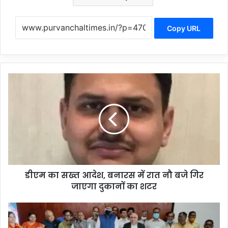
Copy URL
डी
ए
म
का
स
ख्त
आ
दे
श
डीएम का सख्त आदेश, बनारस में रात नौ बजे गिर
,
जाएगा दुकानों का शटर
ब
ना
र
म
स
हा