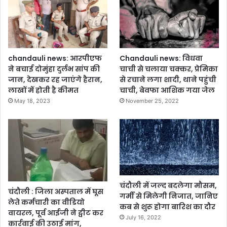
chandauli news: आरपीएफ
Chandauli news: विधवा
ने बचाई दोमुंहा दुर्लभ सांप की
चाची से चलाया चक्कर, प्रेमिका
जान, देखकर रह जाएंगे हैरान,
से रचाने लगा शादी, थाने पहुंची
लाखों में होती है कीमत
चाची, बेवफा आशिक गया जेल
May 18, 2023
November 25, 2022
चंदौली में जल्द बदलेगा मौसम,
चंदौली : जिला अस्पताल में घूस
गर्मी से मिलेगी निजात, जानिए
लेते कर्मचारी का वीडियो
कब से शुरू होगा बारिश का दौर
वायरल, पूर्व आईजी ने ट्वीट कर
July 16, 2022
कार्रवाई की उठाई मांग,