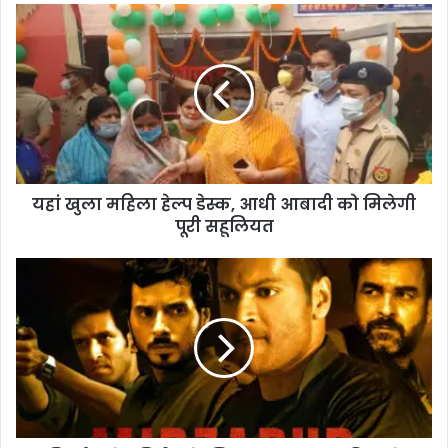
यहां
खुला
महिला
हेल्प
डेस्क,
आधी
आबादी
को
मिलेगी
यहां खुला महिला हेल्प डेस्क, आधी आबादी को मिलेगी
पूरी
सहूलियत
पूरी सहूलियत
मिर्जापुर
वेब
सिरीज
के
खिलाफ
सांसद
अनुप्रिया
ने
खोला