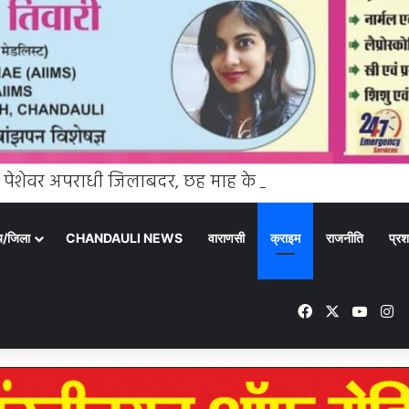
्य/जिला
CHANDAULI NEWS
वाराणसी
क्राइम
राजनीति
प्रश
Facebook
X
YouTu
In