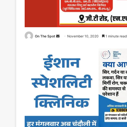
Send
On The Spot
November 10, 2020
1 minute read
an
email