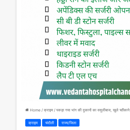
Home
/
क्राइम
/
पकड़ा गया भांग की दुकानों का वसूलीबाज, खुले चाौंकाने
क्राइम
चंदौली
राज्य/जिला