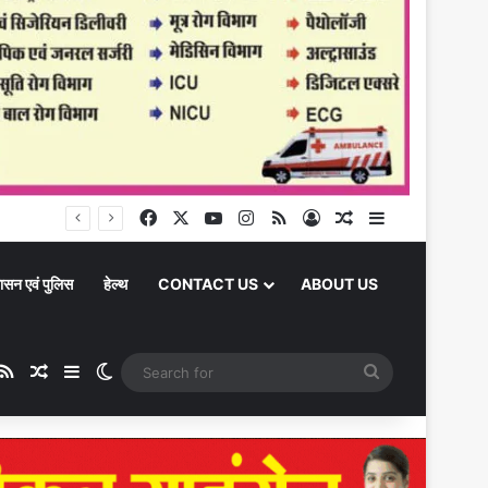
चंदौली में दो पेशेवर अपराधी जिलाबदर, छह माह के लिए जिले में एंट्री वैन, दिखे तो होगी सख्त कार्रवाई
Facebook
X
YouTube
Instagram
RSS
Log In
Random Article
Sidebar
ासन एवं पुलिस
हेल्थ
CONTACT US
ABOUT US
be
stagram
RSS
Random Article
Sidebar
Switch skin
Search
for