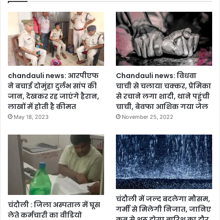
chandauli news: आरपीएफ
Chandauli news: विधवा
ने बचाई दोमुंहा दुर्लभ सांप की
चाची से चलाया चक्कर, प्रेमिका
जान, देखकर रह जाएंगे हैरान,
से रचाने लगा शादी, थाने पहुंची
लाखों में होती है कीमत
चाची, बेवफा आशिक गया जेल
May 18, 2023
November 25, 2022
चंदौली में जल्द बदलेगा मौसम,
चंदौली : जिला अस्पताल में घूस
गर्मी से मिलेगी निजात, जानिए
लेते कर्मचारी का वीडियो
कब से शुरू होगा बारिश का दौर