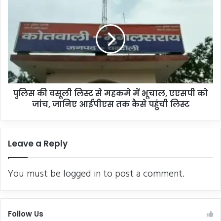
की
वसूली
लिस्ट
से
महकमे
में
भूचाल,
एएसपी
पुलिस की वसूली लिस्ट से महकमे में भूचाल, एएसपी को
को
जांच,
जांच, जानिए आईपीएस तक कैसे पहुंची लिस्ट
जानिए
आईपीएस
तक
Leave a Reply
कैसे
पहुंची
लिस्ट
You must be
logged in
to post a comment.
Follow Us