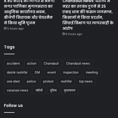
8.80 करोड़ की लागत से बनेगा
Chandauli News: धरौली में
नगर पालिका मुगलसराय का
नहर का तटबंध टूटने से 25
आधुनिक कार्यालय भवन,
एकड़ धान की फसल जलमग्न,
बीजेपी विधायक और चेयरमैन
किसानों ने किया प्रदर्शन,
ने किया भूमि पूजन
सिंचाई विभाग पर लापरवाही के
आरोप
5 hours ago
6 hours ago
Tags
accident
action
Chandauli
Chandauli news
dainik rashifal
DM
event
inspection
meeting
one died
police
protest
rashifal
top news
varanasi news
चंदौली
पुलिस
मुगलसराय
Follow us