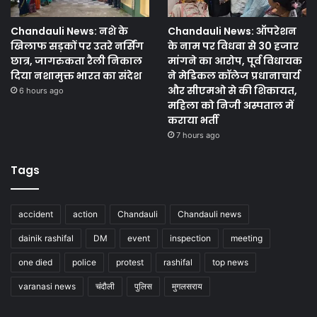
Chandauli News: नशे के
Chandauli News: ऑपरेशन
खिलाफ सड़कों पर उतरे नर्सिंग
के नाम पर विधवा से 30 हजार
छात्र, जागरुकता रैली निकाल
मांगने का आरोप, पूर्व विधायक
दिया नशामुक्त भारत का संदेश
ने मेडिकल कॉलेज प्रधानाचार्य
और सीएमओ से की शिकायत,
6 hours ago
महिला को निजी अस्पताल में
कराया भर्ती
7 hours ago
Tags
accident
action
Chandauli
Chandauli news
dainik rashifal
DM
event
inspection
meeting
one died
police
protest
rashifal
top news
varanasi news
चंदौली
पुलिस
मुगलसराय