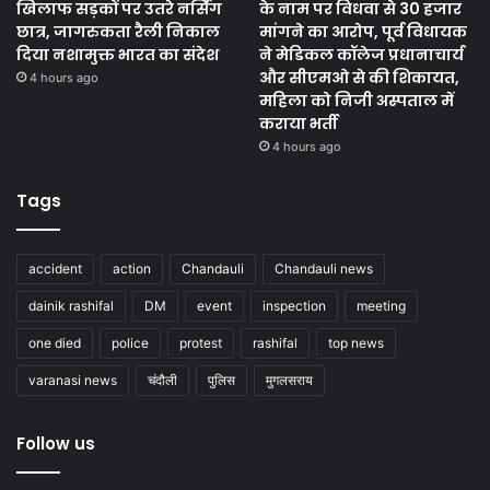
खिलाफ सड़कों पर उतरे नर्सिंग
के नाम पर विधवा से 30 हजार
छात्र, जागरुकता रैली निकाल
मांगने का आरोप, पूर्व विधायक
दिया नशामुक्त भारत का संदेश
ने मेडिकल कॉलेज प्रधानाचार्य
और सीएमओ से की शिकायत,
4 hours ago
महिला को निजी अस्पताल में
कराया भर्ती
4 hours ago
Tags
accident
action
Chandauli
Chandauli news
dainik rashifal
DM
event
inspection
meeting
one died
police
protest
rashifal
top news
varanasi news
चंदौली
पुलिस
मुगलसराय
Follow us