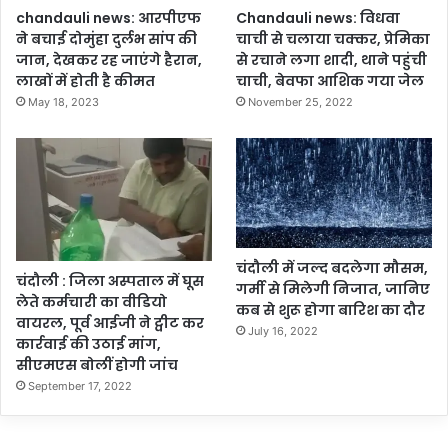
भ
chandauli news: आरपीएफ
Chandauli news: विधवा
वी
ने बचाई दोमुंहा दुर्लभ सांप की
चाची से चलाया चक्कर, प्रेमिका
वि
जान, देखकर रह जाएंगे हैरान,
से रचाने लगा शादी, थाने पहुंची
शे
लाखों में होती है कीमत
चाची, बेवफा आशिक गया जेल
ष
May 18, 2023
November 25, 2022
ज्ञ
क
रें
गे
मा
र्ग
द
र्श
चंदौली में जल्द बदलेगा मौसम,
चंदौली : जिला अस्पताल में घूस
न
गर्मी से मिलेगी निजात, जानिए
लेते कर्मचारी का वीडियो
कब से शुरू होगा बारिश का दौर
वायरल, पूर्व आईजी ने ट्वीट कर
July 16, 2022
कार्रवाई की उठाई मांग,
सीएमएस बोलीं होगी जांच
September 17, 2022