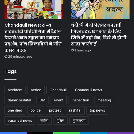
Chandauli News: राज्य
चंदौली में दो पेशेवर अपराधी
ताइक्वांडो प्रतियोगिता में डैडीज़
जिलाबदर, छह माह के लिए
इंटरनेशनल स्कूल का दमदार
जिले में एंट्री वैन, दिखे तो होगी
प्रदर्शन, पांच खिलाड़ियों ने जीते
सख्त कार्रवाई
कांस्य पदक
1 hour ago
29 minutes ago
Tags
accident
action
Chandauli
Chandauli news
dainik rashifal
DM
event
inspection
meeting
one died
police
protest
rashifal
top news
varanasi news
चंदौली
पुलिस
मुगलसराय