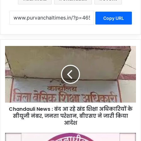
Copy URL
C
h
a
n
d
a
u
l
i
Chandauli News : बंद आ रहे खंड शिक्षा अधिकारियों के
N
सीयूजी नंबर, जनता परेशान, बीएसए ने जारी किया
e
w
आदेश
s
:
C