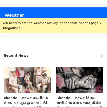
द
र
ले
हा
अ
Weather
प
रा
You need to set the Weather API Key in the theme options page >
ध
Integrations.
:
पु
लि
स
पि
Recent News
के
ट
के
सा
म
ने
श
रा
ब
chandauli news: आरपीएफ
Chandauli news: विधवा
की
ने बचाई दोमुंहा दुर्लभ सांप की
चाची से चलाया चक्कर, प्रेमिका
दु