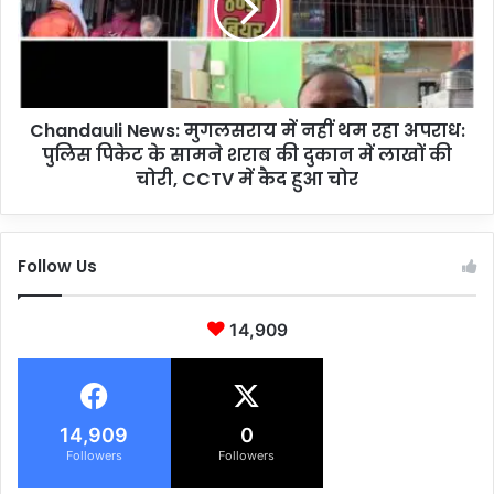
कि
d
या
a
इ
u
ध
l
र
i
से
Chandauli News: मुगलसराय में नहीं थम रहा अपराध:
N
उ
पुलिस पिकेट के सामने शराब की दुकान में लाखों की
e
ध
w
चोरी, CCTV में कैद हुआ चोर
र
s
,
:
ती
मु
Follow Us
न
ग
चौ
ल
कि
स
14,909
यों
रा
के
य
प्र
में
भा
न
री
हीं
14,909
0
भी
थ
Followers
Followers
ब
म