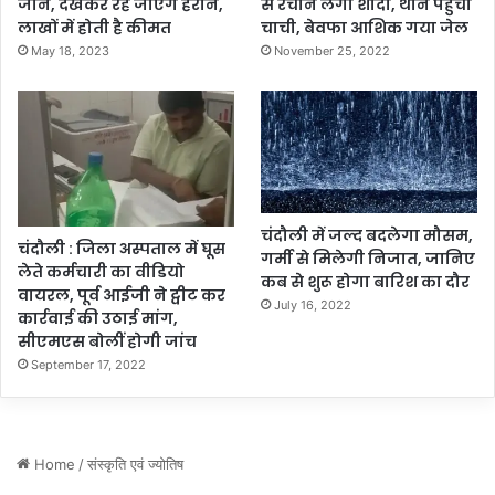
जान, देखकर रह जाएंगे हैरान,
से रचाने लगा शादी, थाने पहुंची
का
लाखों में होती है कीमत
चाची, बेवफा आशिक गया जेल
न
May 18, 2023
November 25, 2022
में
ला
खों
की
चो
री
,
C
चंदौली में जल्द बदलेगा मौसम,
चंदौली : जिला अस्पताल में घूस
C
गर्मी से मिलेगी निजात, जानिए
लेते कर्मचारी का वीडियो
T
कब से शुरू होगा बारिश का दौर
वायरल, पूर्व आईजी ने ट्वीट कर
V
July 16, 2022
कार्रवाई की उठाई मांग,
में
सीएमएस बोलीं होगी जांच
कै
September 17, 2022
द
हु
आ
चो
र