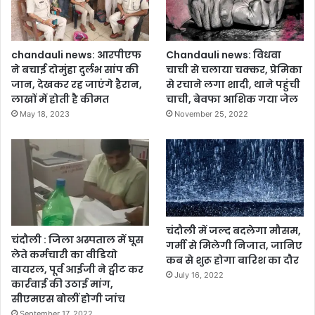
ली
न
ग
र
chandauli news: आरपीएफ
Chandauli news: विधवा
में
ने बचाई दोमुंहा दुर्लभ सांप की
चाची से चलाया चक्कर, प्रेमिका
मि
जान, देखकर रह जाएंगे हैरान,
से रचाने लगा शादी, थाने पहुंची
ली
लाखों में होती है कीमत
चाची, बेवफा आशिक गया जेल
ला
May 18, 2023
November 25, 2022
श
चंदौली में जल्द बदलेगा मौसम,
चंदौली : जिला अस्पताल में घूस
गर्मी से मिलेगी निजात, जानिए
लेते कर्मचारी का वीडियो
कब से शुरू होगा बारिश का दौर
वायरल, पूर्व आईजी ने ट्वीट कर
July 16, 2022
कार्रवाई की उठाई मांग,
सीएमएस बोलीं होगी जांच
September 17, 2022