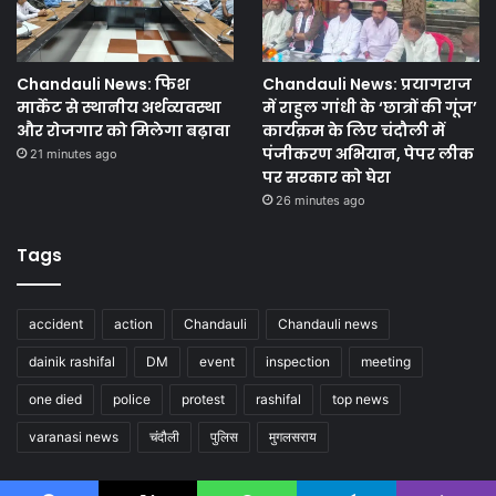
Chandauli News: फिश
Chandauli News: प्रयागराज
मार्केट से स्थानीय अर्थव्यवस्था
में राहुल गांधी के ‘छात्रों की गूंज’
और रोजगार को मिलेगा बढ़ावा
कार्यक्रम के लिए चंदौली में
पंजीकरण अभियान, पेपर लीक
21 minutes ago
पर सरकार को घेरा
26 minutes ago
Tags
accident
action
Chandauli
Chandauli news
dainik rashifal
DM
event
inspection
meeting
one died
police
protest
rashifal
top news
varanasi news
चंदौली
पुलिस
मुगलसराय