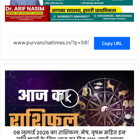
Copy URL
0
8
जु
ला
ई
2
0
2
6
08 जुलाई 2026 का राशिफल: मेष, वृषभ सहित इन
का
रा