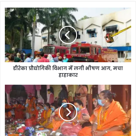
डीरेका
प्रौद्योगिकी
विभाग
में
लगी
भीषण
आग,
मचा
हाहाकार
डीरेका प्रौद्योगिकी विभाग में लगी भीषण आग, मचा
हाहाकार
अचानक
काशी
में
जुटे
देश
भर
के
किन्नर,