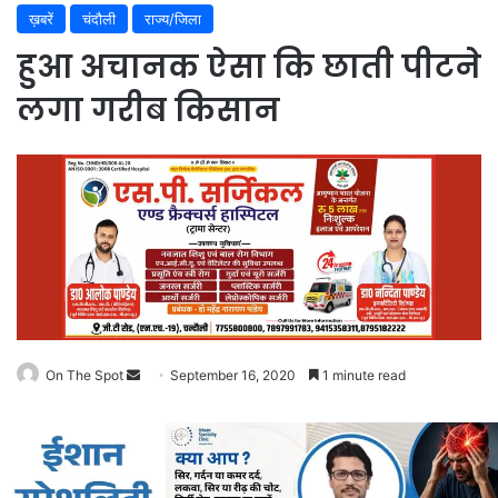
ख़बरें
चंदौली
राज्य/जिला
हुआ अचानक ऐसा कि छाती पीटने
लगा गरीब किसान
Send
On The Spot
September 16, 2020
1 minute read
an
email