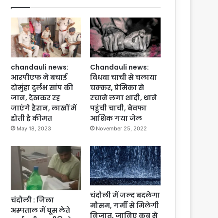
chandauli news:
Chandauli news:
आरपीएफ ने बचाई
विधवा चाची से चलाया
दोमुंहा दुर्लभ सांप की
चक्कर, प्रेमिका से
जान, देखकर रह
रचाने लगा शादी, थाने
जाएंगे हैरान, लाखों में
पहुंची चाची, बेवफा
होती है कीमत
आशिक गया जेल
May 18, 2023
November 25, 2022
चंदौली में जल्द बदलेगा
चंदौली : जिला
मौसम, गर्मी से मिलेगी
अस्पताल में घूस लेते
निजात, जानिए कब से