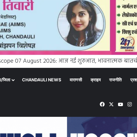
्य/जिला
CHANDAULI NEWS
वाराणसी
क्राइम
राजनीति
प्रश
Facebook
X
YouT
In