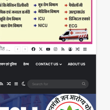
Daily Horoscope 07 August 2026: आज नई शुरुआत, भावनात्मक बातचीत और शुभ कार्यों के लिए बढ़िया दिन है
Facebook
X
YouTube
Instagram
RSS
Log In
Random Article
Sidebar
ासन एवं पुलिस
हेल्थ
CONTACT US
ABOUT US
ube
stagram
RSS
Random Article
Sidebar
Switch skin
Search
for