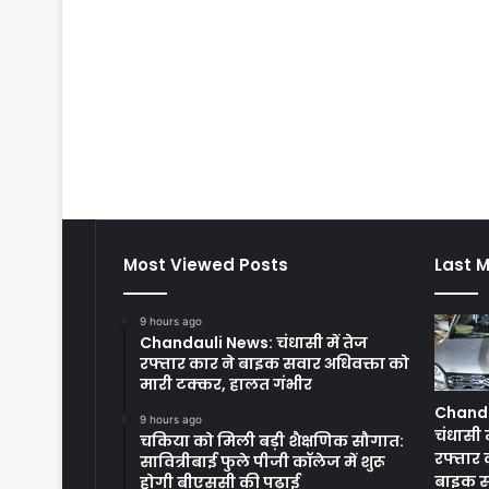
Most Viewed Posts
Last M
9 hours ago
Chandauli News: चंधासी में तेज
रफ्तार कार ने बाइक सवार अधिवक्ता को
मारी टक्कर, हालत गंभीर
Chanda
9 hours ago
चंधासी म
चकिया को मिली बड़ी शैक्षणिक सौगात:
रफ्तार 
सावित्रीबाई फुले पीजी कॉलेज में शुरू
बाइक 
होगी बीएससी की पढ़ाई