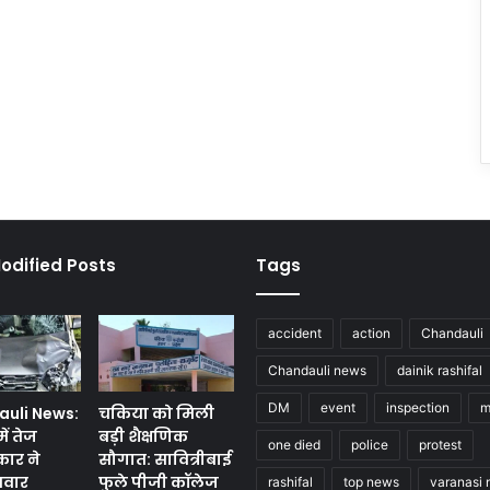
odified Posts
Tags
accident
action
Chandauli
Chandauli news
dainik rashifal
DM
event
inspection
m
uli News:
चकिया को मिली
ें तेज
बड़ी शैक्षणिक
one died
police
protest
कार ने
सौगात: सावित्रीबाई
सवार
फुले पीजी कॉलेज
rashifal
top news
varanasi