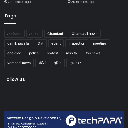
29 minutes ago
29 minutes ago
Tags
accident
action
Chandauli
Chandauli news
dainik rashifal
DM
event
inspection
meeting
one died
police
protest
rashifal
top news
varanasi news
चंदौली
पुलिस
मुगलसराय
Follow us