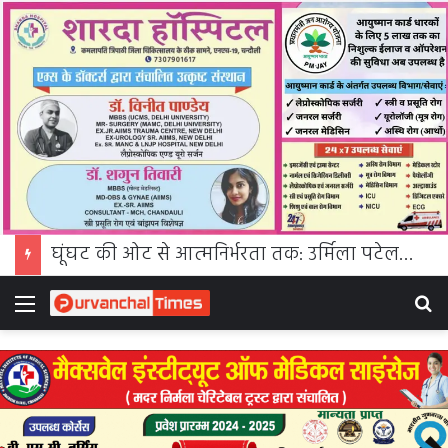
घूंघट की ओट से आत्मनिर्भरता तक: उर्मिला पटेल बनीं ग्रामीण महिला सशक्तिकरण की प्रेरक मिसाल
Menu
S