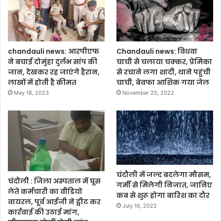
टा
र्य
ले
क्र
ग
म
ए
चो
chandauli news: आरपीएफ
Chandauli news: विधवा
र
ने बचाई दोमुंहा दुर्लभ सांप की
चाची से चलाया चक्कर, प्रेमिका
,
जान, देखकर रह जाएंगे हैरान,
से रचाने लगा शादी, थाने पहुंची
सी
लाखों में होती है कीमत
चाची, बेवफा आशिक गया जेल
सी
May 18, 2023
November 25, 2022
टी
वी
कै
म
रे
में
कै
द
चंदौली में जल्द बदलेगा मौसम,
चंदौली : जिला अस्पताल में घूस
हु
गर्मी से मिलेगी निजात, जानिए
लेते कर्मचारी का वीडियो
ई
कब से शुरू होगा बारिश का दौर
वायरल, पूर्व आईजी ने ट्वीट कर
घ
July 16, 2022
कार्रवाई की उठाई मांग,
ट