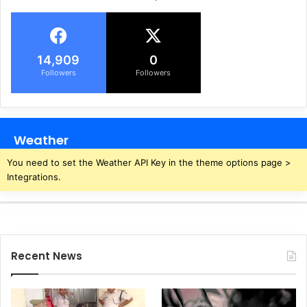
मौ
नी
र्य
पी
,
त
अ
ल
फ
14,909
0
का
स
Followers
Followers
घं
रों
टा
सं
,
ग
सो
क
Weather
ने
रें
की
गे
You need to set the Weather API Key in the theme options page >
न
मी
Integrations.
थि
टिं
या
ग
औ
,
र
जा
चां
नि
Recent News
दी
ये
का
पू
मु
रा
खौ
का