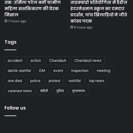
तक: उर्मिला पटेल बनीं ग्रामीण
ताइक्वांडो प्रतियोगिता में डैडीज़
महिला सशक्तिकरण की प्रेरक
इंटरनेशनल स्कूल का दमदार
मिसाल
प्रदर्शन, पांच खिलाड़ियों ने जीते
कांस्य पदक
7 hours ago
9 hours ago
Tags
accident
action
Chandauli
Chandauli news
dainik rashifal
DM
event
inspection
meeting
one died
police
protest
rashifal
top news
varanasi news
चंदौली
पुलिस
मुगलसराय
Follow us