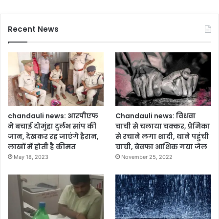
ख
त
रा
Recent News
,
ग्रा
मी
णों
में
आ
क्रो
श
chandauli news: आरपीएफ
Chandauli news: विधवा
ने बचाई दोमुंहा दुर्लभ सांप की
चाची से चलाया चक्कर, प्रेमिका
जान, देखकर रह जाएंगे हैरान,
से रचाने लगा शादी, थाने पहुंची
लाखों में होती है कीमत
चाची, बेवफा आशिक गया जेल
May 18, 2023
November 25, 2022