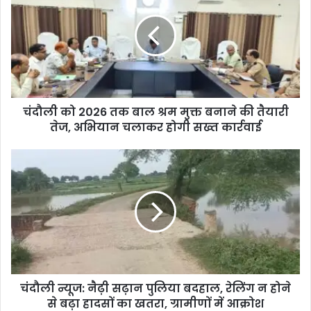
ली
को
2
0
2
6
त
चंदौली को 2026 तक बाल श्रम मुक्त बनाने की तैयारी
क
तेज, अभियान चलाकर होगी सख्त कार्रवाई
बा
ल
श्र
चं
म
दौ
मु
ली
क्त
न्यू
ब
ज
ना
:
ने
नै
की
ढ़ी
तै
स
या
चंदौली न्यूज: नैढ़ी सढ़ान पुलिया बदहाल, रेलिंग न होने
ढ़ा
री
से बढ़ा हादसों का खतरा, ग्रामीणों में आक्रोश
न