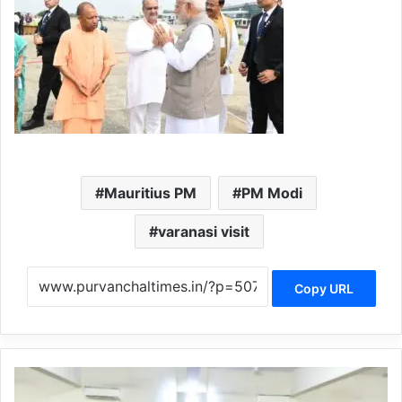
Mauritius PM
PM Modi
varanasi visit
Copy URL
चं
दौ