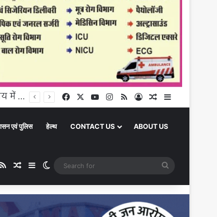
Chandauli News : चंदौली में झमाझम बारिश, इलिया प्राथमिक विद्यालय में भरा पानी, बच्चों के लिए बढ़ी परेशानी
Facebook
X
YouTube
Instagram
RSS
Log In
Random Article
Sidebar
ासन एवं पुलिस
हेल्थ
CONTACT US
ABOUT US
ube
stagram
RSS
Random Article
Sidebar
Switch skin
Search
for