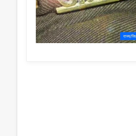
राज्य/जि