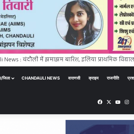
्य/जिला
CHANDAULI NEWS
वाराणसी
क्राइम
राजनीति
प्रश
Facebook
X
YouT
In