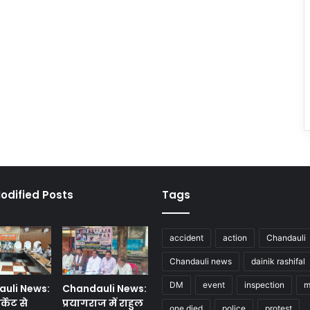
odified Posts
Tags
accident
action
Chandauli
Chandauli news
dainik rashifal
DM
event
inspection
m
uli News:
Chandauli News:
्केट से
प्रयागराज में राहुल
one died
police
protest