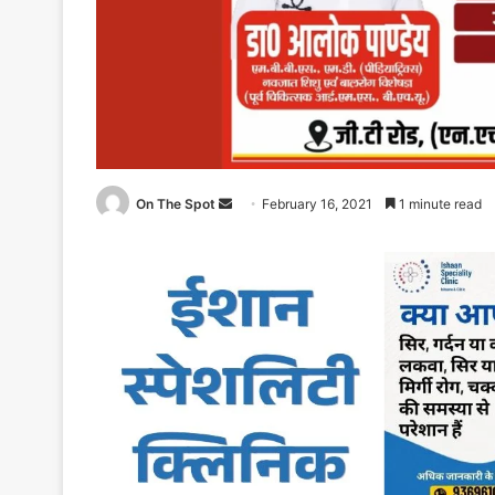
On The Spot
Send
February 16, 2021
1 minute read
an
email