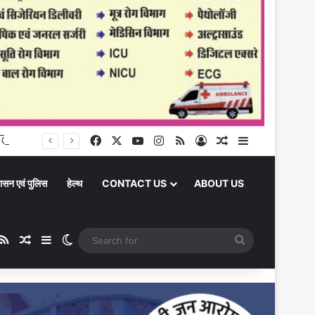
Chandauli News: चोरी की बाइक के साथ पुलिस के हत्थे चढ़ा गैंगस्टर, पहले से दर्ज हैं छह मुकदमे
Facebook
X
YouTube
Instagram
RSS
Log In
Random Article
Sidebar
ासन एवं पुलिस
हेल्थ
CONTACT US
ABOUT US
ube
stagram
RSS
Random Article
Sidebar
Switch skin
Search
for