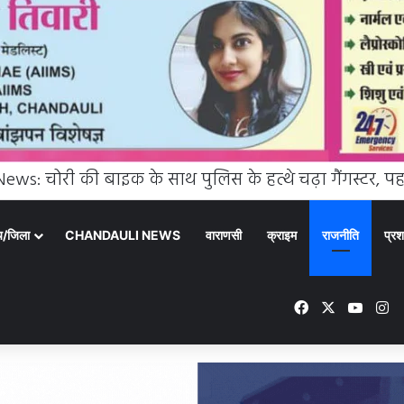
्य/जिला
CHANDAULI NEWS
वाराणसी
क्राइम
राजनीति
प्रश
Facebook
X
YouT
In