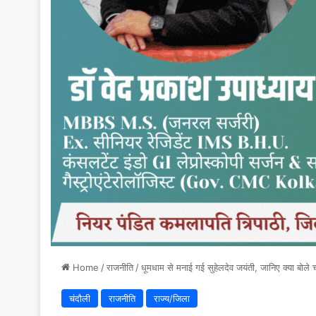
Home
/
राजनीति
/
धूमधाम से मनाई गई सुहेलदेव जयंती, जानिए क्या बोल
चंदौली
राजनीति
राज्य/जिला