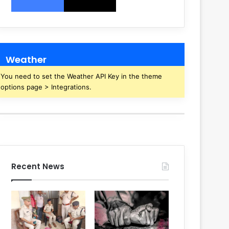
Weather
You need to set the Weather API Key in the theme
options page > Integrations.
Recent News