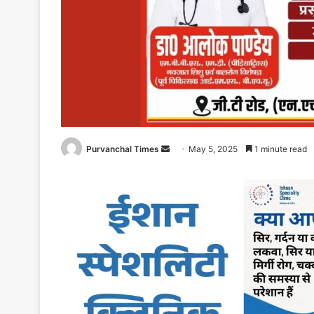
Purvanchal Times
Send
May 5, 2025
1 minute read
an
email