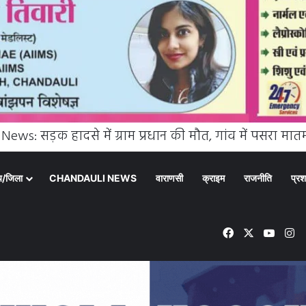
्य/जिला
CHANDAULI NEWS
वाराणसी
क्राइम
राजनीति
प्रश
Facebook
X
YouT
In