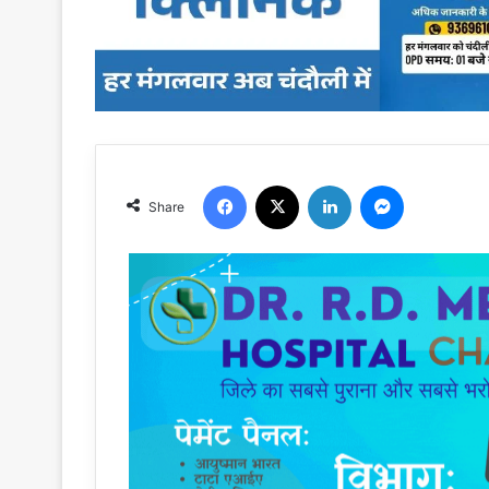
Facebook
X
LinkedIn
Messenger
Share