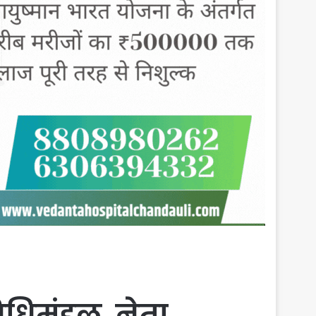
स
िधिमंडल, नेता