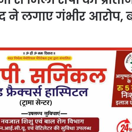
षद ने लगाए गंभीर आरोप, ब
िस