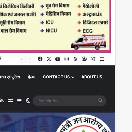
Chandauli News: नशे के खिलाफ सड़कों पर उतरे नर्सिंग छात्र, जागरुकता रैली निकाल दिया नशामुक्त भारत का संदेश
Facebook
X
YouTube
Instagram
RSS
Log In
Random Article
Sidebar
ासन एवं पुलिस
हेल्थ
CONTACT US
ABOUT US
ube
stagram
RSS
Random Article
Sidebar
Switch skin
Search
for