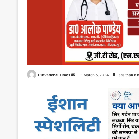
Purvanchal Times
Send
March 6, 2024
Less than a 
an
email