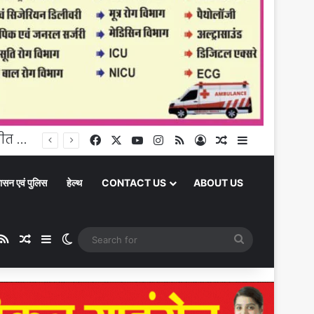
घूंघट की ओट से आत्मनिर्भरता तक: उर्मिला पटेल बनीं ग्रामीण महिला सशक्तिकरण की प्रेरक मिसाल
Facebook
X
YouTube
Instagram
RSS
Log In
Random Article
Sidebar
ासन एवं पुलिस
हेल्थ
CONTACT US
ABOUT US
ube
stagram
RSS
Random Article
Sidebar
Switch skin
Search
for