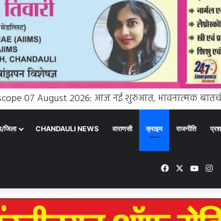
्य/जिला
CHANDAULI NEWS
वाराणसी
क्राइम
राजनीति
प्रश
Facebook
X
YouT
In