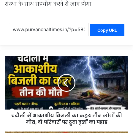
संस्था के साथ सहयोग करने से लाभ होगा.
Copy URL
चं
दौ
ली
में
आ
का
शी
य
बि
चंदौली में आकाशीय बिजली का कहर: तीन लोगों की
ज
मौत, दो परिवारों पर टूटा दुखों का पहाड़
ली
का