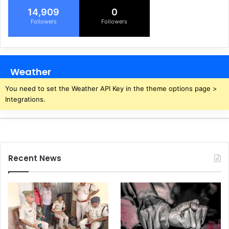
खों
प्र
14,909
0
का
बं
Followers
Followers
प
ध
हा
न
ड़
स
मि
Weather
ति
की
You need to set the Weather API Key in the theme options page >
बि
Integrations.
ना
अ
नु
म
ति
Recent News
ही
खो
द
वा
दी
ना
ली