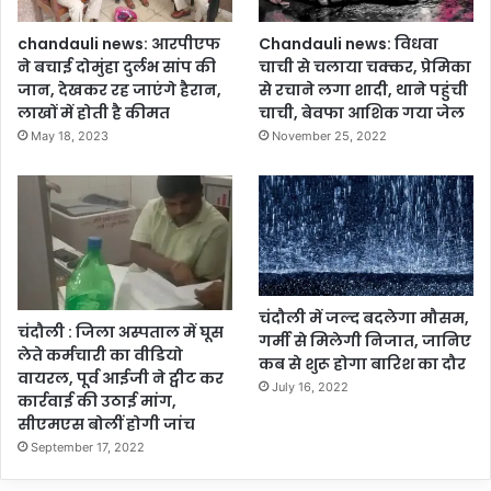
,
ए
chandauli news: आरपीएफ
Chandauli news: विधवा
स
ने बचाई दोमुंहा दुर्लभ सांप की
चाची से चलाया चक्कर, प्रेमिका
डी
जान, देखकर रह जाएंगे हैरान,
से रचाने लगा शादी, थाने पहुंची
ए
लाखों में होती है कीमत
चाची, बेवफा आशिक गया जेल
म
May 18, 2023
November 25, 2022
ने
भे
जी
नो
टि
स
चंदौली में जल्द बदलेगा मौसम,
चंदौली : जिला अस्पताल में घूस
गर्मी से मिलेगी निजात, जानिए
लेते कर्मचारी का वीडियो
कब से शुरू होगा बारिश का दौर
वायरल, पूर्व आईजी ने ट्वीट कर
July 16, 2022
कार्रवाई की उठाई मांग,
सीएमएस बोलीं होगी जांच
September 17, 2022