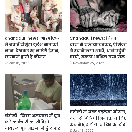
chandauli news: आरपीएफ
Chandauli news: विधवा
ने बचाई दोमुंहा दुर्लभ सांप की
चाची से चलाया चक्कर, प्रेमिका
जान, देखकर रह जाएंगे हैरान,
से रचाने लगा शादी, थाने पहुंची
लाखों में होती है कीमत
चाची, बेवफा आशिक गया जेल
May 18, 2023
November 25, 2022
चंदौली में जल्द बदलेगा मौसम,
चंदौली : जिला अस्पताल में घूस
गर्मी से मिलेगी निजात, जानिए
लेते कर्मचारी का वीडियो
कब से शुरू होगा बारिश का दौर
वायरल, पूर्व आईजी ने ट्वीट कर
July 16, 2022