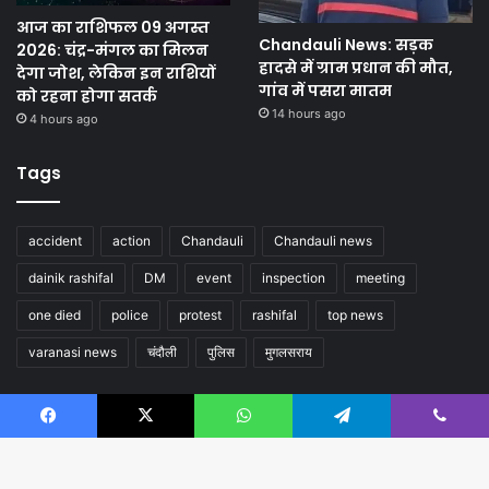
आज का राशिफल 09 अगस्त
Chandauli News: सड़क
2026: चंद्र-मंगल का मिलन
हादसे में ग्राम प्रधान की मौत,
देगा जोश, लेकिन इन राशियों
गांव में पसरा मातम
को रहना होगा सतर्क
14 hours ago
4 hours ago
Tags
accident
action
Chandauli
Chandauli news
dainik rashifal
DM
event
inspection
meeting
one died
police
protest
rashifal
top news
varanasi news
चंदौली
पुलिस
मुगलसराय
Follow us
Facebook
X
WhatsApp
Telegram
Viber