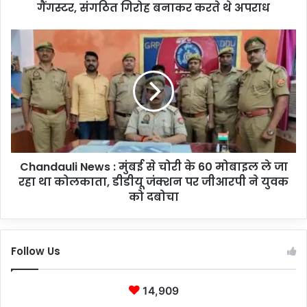
w
गैंगस्टर, संगठित गिरोह बनाकर करते थे अपराध
s
:
C
अ
h
ली
a
न
n
ग
d
र
a
पु
u
लि
l
स
i
ने
Chandauli News : मुंबई से चोरी के 60 मोबाइल ले जा
N
ना
रहा था कोलकाता, डीडीयू जंक्शन पर जीआरपी ने युवक
e
क
w
को दबोचा
में
s
द
:
म
मुं
Follow Us
क
ब
र
ई
ने
से
14,909
वा
चो