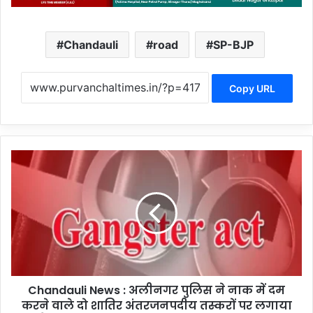
Chandauli
road
SP-BJP
Copy URL
C
h
a
n
d
a
u
l
i
Chandauli News : अलीनगर पुलिस ने नाक में दम
N
करने वाले दो शातिर अंतरजनपदीय तस्करों पर लगाया
e