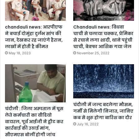
ग
क्श
स्ट
न
र
प
,
र
chandauli news: आरपीएफ
Chandauli news: विधवा
सं
जी
ने बचाई दोमुंहा दुर्लभ सांप की
चाची से चलाया चक्कर, प्रेमिका
ग
आ
जान, देखकर रह जाएंगे हैरान,
से रचाने लगा शादी, थाने पहुंची
ठि
र
लाखों में होती है कीमत
चाची, बेवफा आशिक गया जेल
त
पी
May 18, 2023
November 25, 2022
गि
ने
रो
यु
ह
व
ब
क
ना
को
क
द
र
बो
क
चा
चंदौली में जल्द बदलेगा मौसम,
चंदौली : जिला अस्पताल में घूस
र
गर्मी से मिलेगी निजात, जानिए
लेते कर्मचारी का वीडियो
ते
कब से शुरू होगा बारिश का दौर
वायरल, पूर्व आईजी ने ट्वीट कर
थे
July 16, 2022
कार्रवाई की उठाई मांग,
अ
सीएमएस बोलीं होगी जांच
प