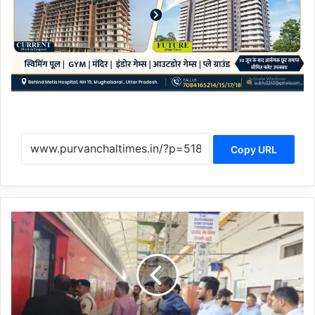
Copy URL
C
h
a
n
d
a
u