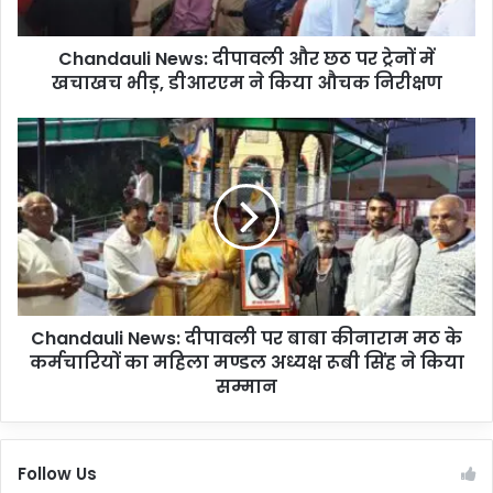
l
i
Chandauli News: दीपावली और छठ पर ट्रेनों में
N
खचाखच भीड़, डीआरएम ने किया औचक निरीक्षण
e
w
s
C
:
h
दी
a
पा
n
व
d
ली
a
औ
u
र
l
छ
i
ठ
Chandauli News: दीपावली पर बाबा कीनाराम मठ के
N
प
कर्मचारियों का महिला मण्डल अध्यक्ष रूबी सिंह ने किया
e
र
w
सम्मान
ट्रे
s
नों
:
में
दी
Follow Us
ख
पा