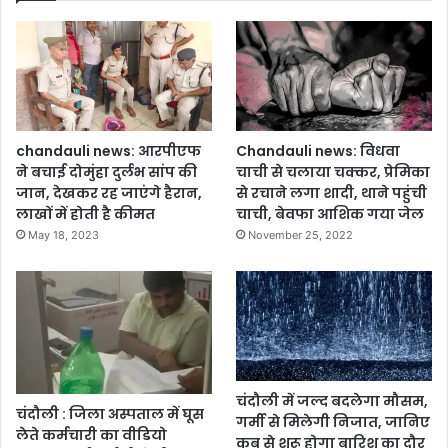
म
ण्ड
ल
अ
ध्य
क्ष
रू
chandauli news: आरपीएफ
Chandauli news: विधवा
बी
ने बचाई दोमुंहा दुर्लभ सांप की
चाची से चलाया चक्कर, प्रेमिका
सिं
जान, देखकर रह जाएंगे हैरान,
से रचाने लगा शादी, थाने पहुंची
ह
लाखों में होती है कीमत
चाची, बेवफा आशिक गया जेल
ने
May 18, 2023
November 25, 2022
कि
या
स
म्मा
न
चंदौली में जल्द बदलेगा मौसम,
चंदौली : जिला अस्पताल में घूस
गर्मी से मिलेगी निजात, जानिए
लेते कर्मचारी का वीडियो
कब से शुरू होगा बारिश का दौर