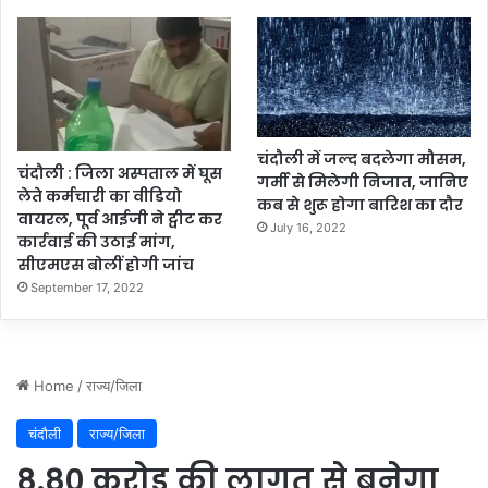
प
,
प
रि
ज
नों
ने
चंदौली में जल्द बदलेगा मौसम,
चंदौली : जिला अस्पताल में घूस
D
गर्मी से मिलेगी निजात, जानिए
लेते कर्मचारी का वीडियो
M
कब से शुरू होगा बारिश का दौर
वायरल, पूर्व आईजी ने ट्वीट कर
औ
July 16, 2022
कार्रवाई की उठाई मांग,
र
सीएमएस बोलीं होगी जांच
S
September 17, 2022
P
से
की
शि
का
य
त