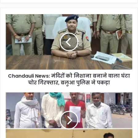
C
h
a
n
d
a
u
l
i
Chandauli News: मंदिरों को निशाना बनाने वाला घंटा
N
चोर गिरफ्तार, बलुआ पुलिस ने पकड़ा
e
w
s
C
:
h
मं
a
दि
n
रों
d
को
a
नि
u