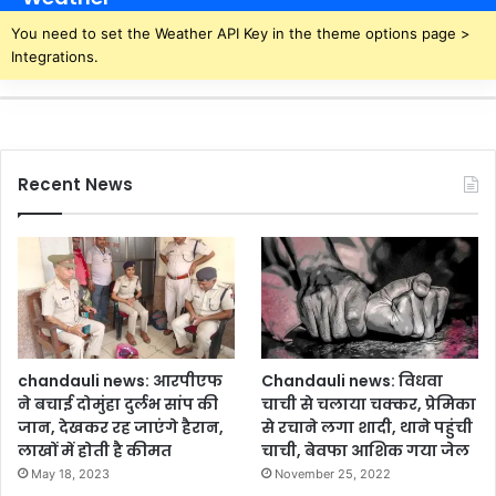
स्प
ने
ता
You need to set the Weather API Key in the theme options page >
प
ल
Integrations.
क
प
ड़ा
र
म
री
ज
Recent News
से
व
सू
ली
औ
र
श
व
रो
chandauli news: आरपीएफ
Chandauli news: विधवा
क
ने बचाई दोमुंहा दुर्लभ सांप की
चाची से चलाया चक्कर, प्रेमिका
ने
जान, देखकर रह जाएंगे हैरान,
से रचाने लगा शादी, थाने पहुंची
का
लाखों में होती है कीमत
चाची, बेवफा आशिक गया जेल
आ
May 18, 2023
November 25, 2022
रो