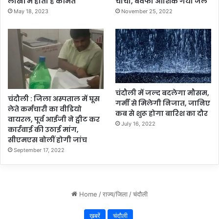
लाखों में होती है कीमत
चाची, बेवफा आशिक गया जेल
ई
May 18, 2023
November 25, 2022
-
डि
स्ट्रि
क्ट
मै
ने
ज
र
चंदौली में जल्द बदलेगा मौसम,
चंदौली : जिला अस्पताल में घूस
से
गर्मी से मिलेगी निजात, जानिए
लेते कर्मचारी का वीडियो
मां
कब से शुरू होगा बारिश का दौर
वायरल, पूर्व आईजी ने ट्वीट कर
गी
July 16, 2022
कार्रवाई की उठाई मांग,
रि
सीएमएस बोलीं होगी जांच
पो
September 17, 2022
र्ट