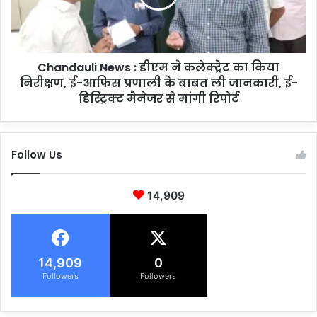
हा
a
स्पि
u
ट
l
ल
i
में
Chandauli News : डीएम ने कलेक्ट्रेट का किया
N
पु
निरीक्षण, ई-आफिस प्रणाली के बाबत ली जानकारी, ई-
e
लि
w
डिस्ट्रिक्ट मैनेजर से मांगी रिपोर्ट
स
s
ने
:
की
डी
Follow Us
छा
ए
पे
म
मा
ने
14,909
री
क
,
ले
म
क्ट्रे
चा
ट
ह
का
14,909
0
ड़
कि
Followers
Followers
कं
या
प
नि