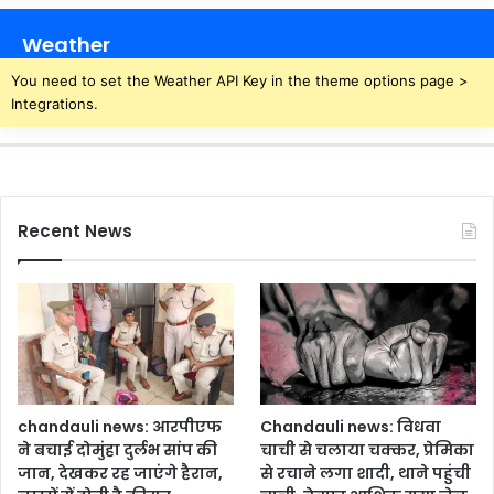
,
री
व
क्ष
Weather
ज
ण
ह
,
You need to set the Weather API Key in the theme options page >
जा
ई
Integrations.
न
-
र
आ
ह
फि
जा
स
एं
प्र
Recent News
गे
णा
है
ली
रा
के
न
बा
ब
त
ली
जा
न
chandauli news: आरपीएफ
Chandauli news: विधवा
का
ने बचाई दोमुंहा दुर्लभ सांप की
चाची से चलाया चक्कर, प्रेमिका
री
जान, देखकर रह जाएंगे हैरान,
से रचाने लगा शादी, थाने पहुंची
,