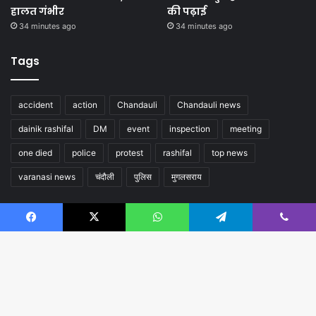
हालत गंभीर
की पढ़ाई
34 minutes ago
34 minutes ago
Tags
accident
action
Chandauli
Chandauli news
dainik rashifal
DM
event
inspection
meeting
one died
police
protest
rashifal
top news
varanasi news
चंदौली
पुलिस
मुगलसराय
Follow us
Facebook
X
WhatsApp
Telegram
Viber
B
t