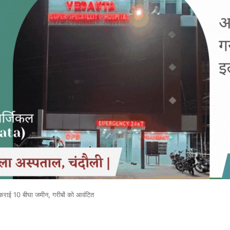
ी कराई 10 बीघा जमीन, गरीबों को आवंटित