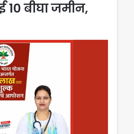
ाई 10 बीघा जमीन,