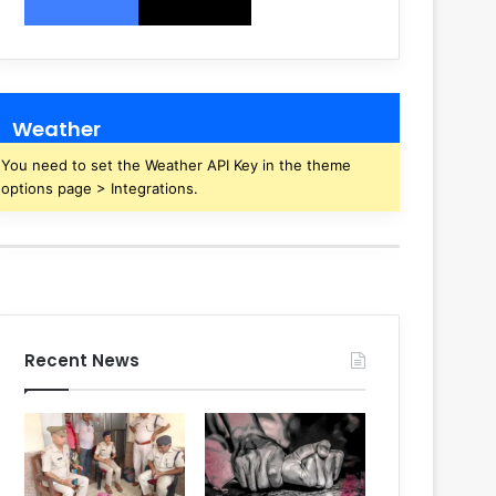
Weather
You need to set the Weather API Key in the theme
options page > Integrations.
Recent News