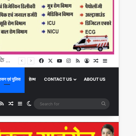
Chandauli News : चंदौली में झमाझम बारिश, इलिया प्राथमिक विद्यालय में भरा पानी, बच्चों के लिए बढ़ी परेशानी
Facebook
X
YouTube
Instagram
RSS
Log In
Random Article
Sidebar
ासन एवं पुलिस
हेल्थ
CONTACT US
ABOUT US
be
stagram
RSS
Random Article
Sidebar
Switch skin
Search
for