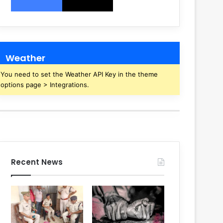
Weather
You need to set the Weather API Key in the theme
options page > Integrations.
Recent News