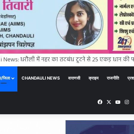
्य/जिला
CHANDAULI NEWS
वाराणसी
क्राइम
राजनीति
प्रश
Facebook
X
YouTu
In