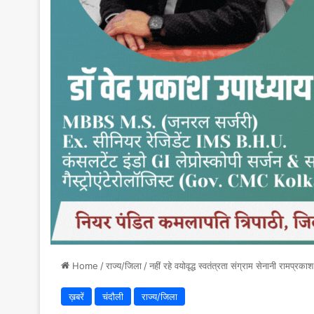
Home
/
राज्य/जिला
/
नहीं रहे वयोवृद्ध स्वतंत्रता संग्राम सेनानी रामप्रक
ख़बरें
चंदौली
राज्य/जिला