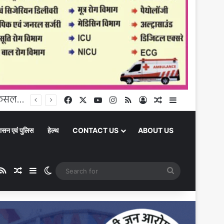
Chandauli News: चोरी की बाइक के साथ पुलिस के हत्थे चढ़ा गैंगस्टर, पहले से दर्ज हैं छह मुकदमे
Facebook
X
YouTube
Instagram
RSS
Log In
Random Article
Sidebar
ासन एवं पुलिस
हेल्थ
CONTACT US
ABOUT US
be
stagram
RSS
Random Article
Sidebar
Switch skin
Search
for