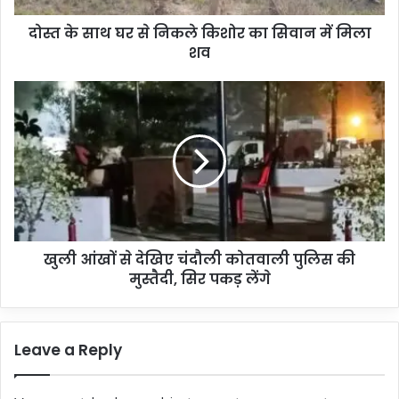
नि
दोस्त के साथ घर से निकले किशोर का सिवान में मिला
क
शव
ले
कि
शो
खु
र
ली
का
आं
सि
खों
वा
से
न
दे
में
खि
मि
ए
ला
चं
श
खुली आंखों से देखिए चंदौली कोतवाली पुलिस की
दौ
व
मुस्तैदी, सिर पकड़ लेंगे
ली
को
त
वा
Leave a Reply
ली
पु
लि