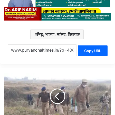
भिड़; भाजपा; सांसद; विधायक
Copy URL
दो
स्त
के
सा
थ
घ
र
से