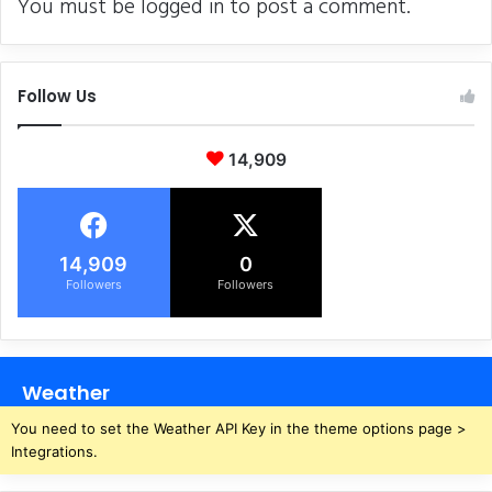
You must be
logged in
to post a comment.
स
की
मु
स्तै
Follow Us
दी
,
सि
14,909
र
प
क
ड़
14,909
0
लें
Followers
Followers
गे
Weather
You need to set the Weather API Key in the theme options page >
Integrations.