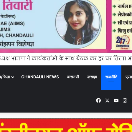
्य/जिला
CHANDAULI NEWS
वाराणसी
क्राइम
राजनीति
प्रश
Facebook
X
YouTu
In