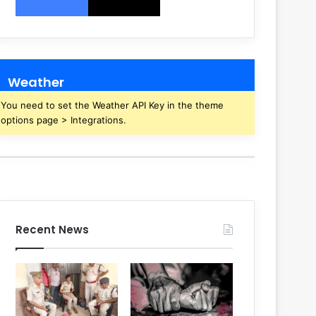
Weather
You need to set the Weather API Key in the theme
options page > Integrations.
Recent News