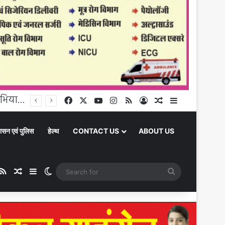
Chandauli News: दो माह से वेतन न मिलने से परेशान चपरासी ने स्कूल में खुद पर छिड़का पेट्रोल, मचा हड़कंप, नेशनल इंटर कॉलेज सैयदराजा का मामला
Facebook
X
YouTube
Instagram
RSS
Log In
Random Article
Sidebar
ासन एवं पुलिस
हेल्थ
CONTACT US
ABOUT US
be
stagram
RSS
Random Article
Sidebar
Switch skin
Search
for