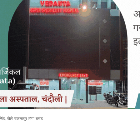
िंह, बोले चकनाचूर होगा घमंड