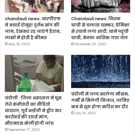
बं
भा
द
ग
र
ने
chandauli news: आरपीएफ
Chandauli news: विधवा
हे
कि
ने बचाई दोमुंहा दुर्लभ सांप की
चाची से चलाया चक्कर, प्रेमिका
गा
या
जान, देखकर रह जाएंगे हैरान,
से रचाने लगा शादी, थाने पहुंची
आ
जा
लाखों में होती है कीमत
चाची, बेवफा आशिक गया जेल
वा
ग
May 18, 2023
November 25, 2022
ग
रू
म
क
न
,
जा
नि
ये
पु
चंदौली में जल्द बदलेगा मौसम,
चंदौली : जिला अस्पताल में घूस
लि
गर्मी से मिलेगी निजात, जानिए
लेते कर्मचारी का वीडियो
स
कब से शुरू होगा बारिश का दौर
वायरल, पूर्व आईजी ने ट्वीट कर
का
July 16, 2022
कार्रवाई की उठाई मांग,
रू
सीएमएस बोलीं होगी जांच
ट
September 17, 2022
डा