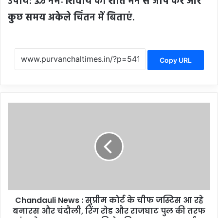
उपाय: ॐ नमः शिवाय का शांत मन से जाप करें और
कुछ समय अकेले चिंतन में बिताएं.
Copy URL
C
h
a
n
d
a
u
l
i
Chandauli News : सुप्रीम कोर्ट के चीफ जस्टिस आ रहे
N
बनारस और चंदौली, रिंग रोड और राजघाट पुल की तरफ
e