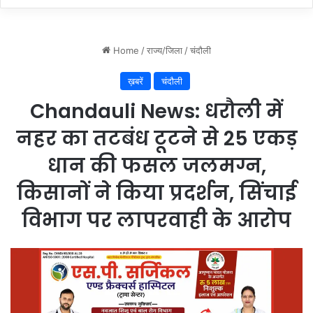
य
व
र्ज
न