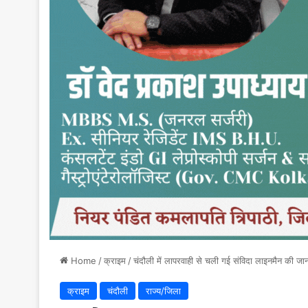
Home
/
क्राइम
/
चंदौली में लापरवाही से चली गई संविदा लाइनमैन की जान
क्राइम
चंदौली
राज्य/जिला