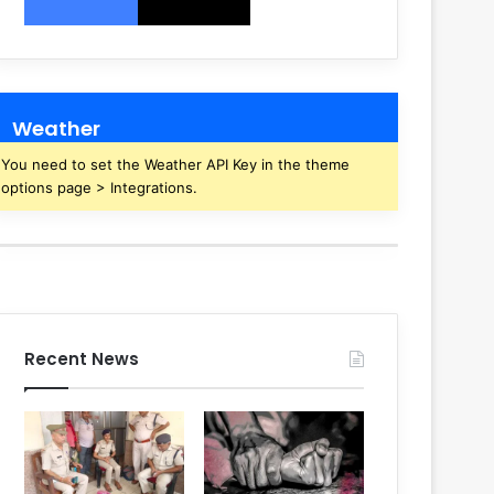
Weather
You need to set the Weather API Key in the theme
options page > Integrations.
Recent News