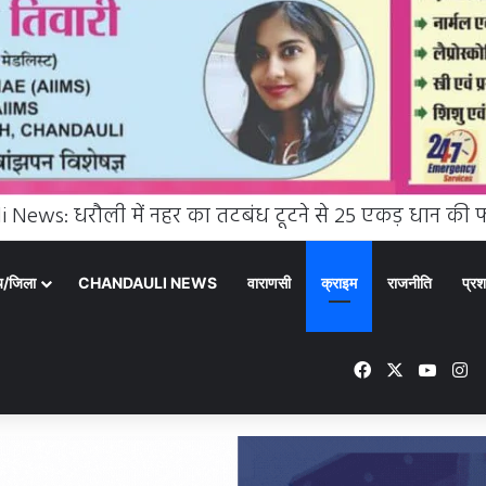
्य/जिला
CHANDAULI NEWS
वाराणसी
क्राइम
राजनीति
प्रश
Facebook
X
YouT
In