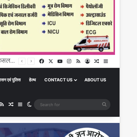
Chandauli News: चोरी की बाइक के साथ पुलिस के हत्थे चढ़ा गैंगस्टर, पहले से दर्ज हैं छह मुकदमे
Facebook
X
YouTube
Instagram
RSS
Log In
Random Article
Sidebar
ासन एवं पुलिस
हेल्थ
CONTACT US
ABOUT US
ube
stagram
RSS
Random Article
Sidebar
Switch skin
Search
for