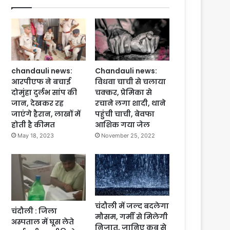
chandauli news:
Chandauli news:
आरपीएफ ने बचाई
विधवा चाची से चलाया
दोमुंहा दुर्लभ सांप की
चक्कर, प्रेमिका से
जान, देखकर रह
रचाने लगा शादी, थाने
जाएंगे हैरान, लाखों में
पहुंची चाची, बेवफा
होती है कीमत
आशिक गया जेल
May 18, 2023
November 25, 2022
चंदौली में जल्द बदलेगा
चंदौली : जिला
मौसम, गर्मी से मिलेगी
अस्पताल में घूस लेते
निजात, जानिए कब से