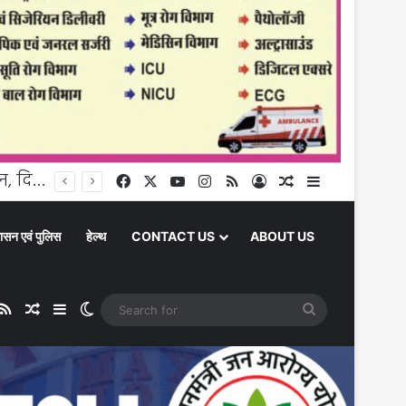
चंदौली में दो पेशेवर अपराधी जिलाबदर, छह माह के लिए जिले में एंट्री वैन, दिखे तो होगी सख्त कार्रवाई
Facebook
X
YouTube
Instagram
RSS
Log In
Random Article
Sidebar
ासन एवं पुलिस
हेल्थ
CONTACT US
ABOUT US
ube
stagram
RSS
Random Article
Sidebar
Switch skin
Search
for