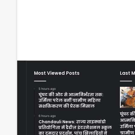
Most Viewed Posts
Last M
5 hours ago
घूंघट की ओट से आत्मनिर्भरता तक:
उर्मिला पटेल बनीं ग्रामीण महिला
सशक्तिकरण की प्रेरक मिसाल
घूंघट क
6 hours ago
आत्मनि
Chandauli News: राज्य ताइक्वांडो
उर्मिला
प्रतियोगिता में डैडीज़ इंटरनेशनल स्कूल
ग्रामी
का दमदार प्रदर्शन, पांच खिलाड़ियों ने