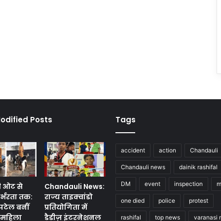
odified Posts
Tags
accident
action
Chandauli
Chandauli news
dainik rashifal
DM
event
inspection
m
ी ओट से
Chandauli News:
र्भरता तक:
राज्य ताइक्वांडो
one died
police
protest
 पटेल बनीं
प्रतियोगिता में
ण महिला
डैडीज़ इंटरनेशनल
rashifal
top news
varanasi