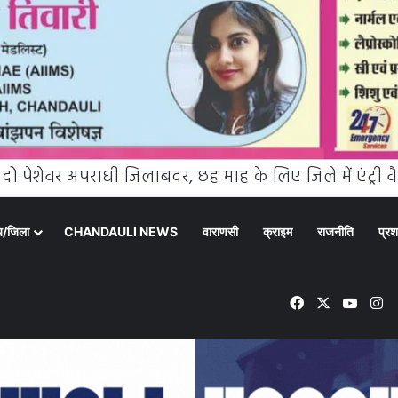
्य/जिला
CHANDAULI NEWS
वाराणसी
क्राइम
राजनीति
प्रश
Facebook
X
YouT
In