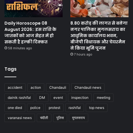
Daily Horoscope 08
8.80 करोड़ की लागत से बनेगा
August 2026:: इस राशि के
नगर पालिका मुगलसराय का
जातकों को आज सेहत में हो
आधुनिक कार्यालय भवन,
सकती है हल्की दिक्कत
बीजेपी विधायक और चेयरमैन
ने किया भूमि पूजन
58 minutes ago
7 hours ago
Tags
accident
action
Chandauli
Chandauli news
dainik rashifal
DM
event
inspection
meeting
one died
police
protest
rashifal
top news
varanasi news
चंदौली
पुलिस
मुगलसराय