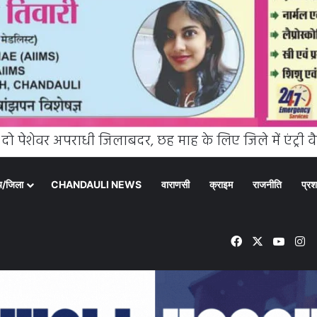
्य/जिला
CHANDAULI NEWS
वाराणसी
क्राइम
राजनीति
प्रश
Facebook
X
YouT
In