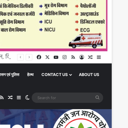
चंदौली में दो पेशेवर अपराधी जिलाबदर, छह माह के लिए जिले में एंट्री वैन, दिखे तो होगी सख्त कार्रवाई
Facebook
X
YouTube
Instagram
RSS
Log In
Random Article
Sidebar
ासन एवं पुलिस
हेल्थ
CONTACT US
ABOUT US
ube
stagram
RSS
Random Article
Sidebar
Switch skin
Search
for