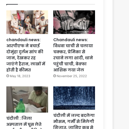
chandauli news:
Chandauli news:
आरपीएफ ने बचाई
विधवा चाची से चलाया
दोमुंहा दुर्लभ सांप की
चक्कर, प्रेमिका से
जान, देखकर रह
रचाने लगा शादी, थाने
जाएंगे हैरान, लाखों में
पहुंची चाची, बेवफा
होती है कीमत
आशिक गया जेल
May 18, 2023
November 25, 2022
चंदौली में जल्द बदलेगा
चंदौली : जिला
मौसम, गर्मी से मिलेगी
अस्पताल में घूस लेते
निजात, जानिए कब से