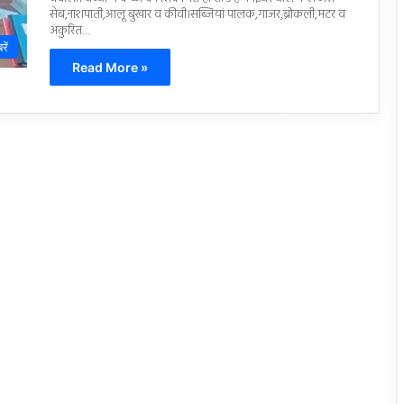
सेब,नाशपाती,आलू बुखार व कीवी।सब्जियां पालक,गाजर,ब्रोकली,मटर व
अंकुरित…
रें
Read More »