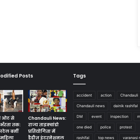
odified Posts
Tags
accident
action
Chandauli
Chandauli news
dainik rashifal
DM
event
inspection
m
ी ओट से
Chandauli News:
र्भरता तक:
राज्य ताइक्वांडो
one died
police
protest
 पटेल बनीं
प्रतियोगिता में
ण महिला
डैडीज़ इंटरनेशनल
rashifal
top news
varanasi