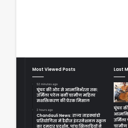
Most Viewed Posts
Last M
52 minutes ago
घूंघट की ओट से आत्मनिर्भरता तक:
उर्मिला पटेल बनीं ग्रामीण महिला
सशक्तिकरण की प्रेरक मिसाल
घूंघट क
2 hours ago
आत्मनि
Chandauli News: राज्य ताइक्वांडो
उर्मिला
प्रतियोगिता में डैडीज़ इंटरनेशनल स्कूल
ग्रामी
का दमदार प्रदर्शन, पांच खिलाड़ियों ने