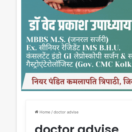
Home
/
doctor advise
doctor advise