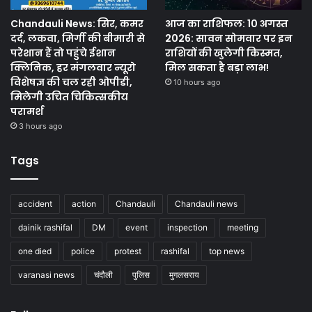
Chandauli News: सिर, कमर
आज का राशिफल: 10 अगस्त
दर्द, लकवा, मिर्गी की बीमारी से
2026: सावन सोमवार पर इन
परेशान हैं तो पहुंचे ईशान
राशियों की खुलेगी किस्मत,
क्लिनिक, हर मंगलवार न्यूरो
मिल सकता है बड़ा लाभ!
विशेषज्ञ की चल रही ओपीडी,
10 hours ago
मिलेगी उचित चिकित्सकीय
परामर्श
3 hours ago
Tags
accident
action
Chandauli
Chandauli news
dainik rashifal
DM
event
inspection
meeting
one died
police
protest
rashifal
top news
varanasi news
चंदौली
पुलिस
मुगलसराय