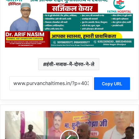
हंसी-मजाक-में-दोस्त-ने-ले
Copy URL
पं
चा
य
त