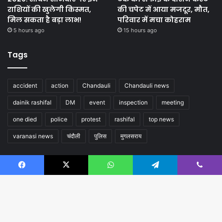
राशियों की खुलेगी किस्मत,
की चपेट में आया मजदूर, मौत,
मिल सकता है बड़ा लाभ!
परिवार में मचा कोहराम
5 hours ago
15 hours ago
Tags
accident
action
Chandauli
Chandauli news
dainik rashifal
DM
event
inspection
meeting
one died
police
protest
rashifal
top news
varanasi news
चंदौली
पुलिस
मुगलसराय
Follow us
Facebook
X
WhatsApp
Telegram
Viber
B