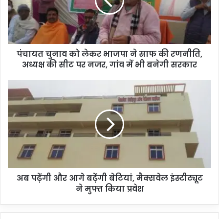
चु
ना
व
को
ले
पंचायत चुनाव को लेकर भाजपा ने साफ की रणनीति,
क
अध्यक्ष की सीट पर नजर, गांव में भी बनेगी सरकार
र
भा
ज
अ
पा
ब
ने
प
सा
ढ़ें
फ
गी
की
औ
र
र
ण
आ
नी
गे
ति
अब पढ़ेंगी और आगे बढ़ेंगी बेटियां, मैक्सवेल इंस्टीट्यूट
ब
,
ने मुफ्त किया प्रवेश
ढ़ें
अ
गी
ध्य
बे
क्ष
टि