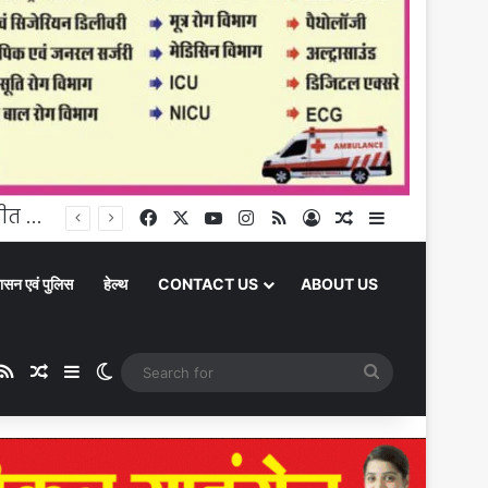
घूंघट की ओट से आत्मनिर्भरता तक: उर्मिला पटेल बनीं ग्रामीण महिला सशक्तिकरण की प्रेरक मिसाल
Facebook
X
YouTube
Instagram
RSS
Log In
Random Article
Sidebar
ासन एवं पुलिस
हेल्थ
CONTACT US
ABOUT US
ube
stagram
RSS
Random Article
Sidebar
Switch skin
Search
for