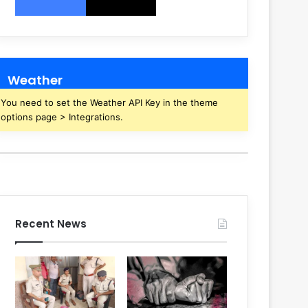
Weather
You need to set the Weather API Key in the theme
options page > Integrations.
Recent News