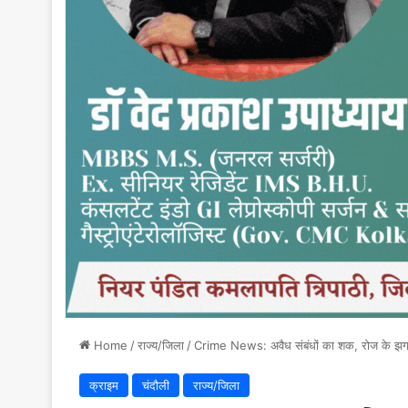
Home
/
राज्य/जिला
/
Crime News: अवैध संबंधों का शक, रोज के झगड़
क्राइम
चंदौली
राज्य/जिला