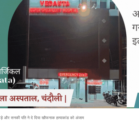
े और सनकी पति ने दे दिया खौफनाक हत्याकांड को अंजाम