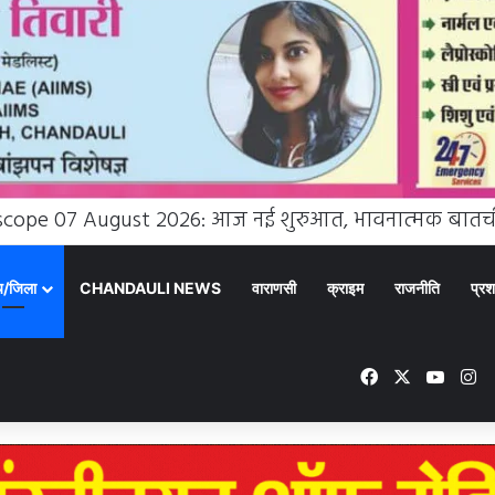
्य/जिला
CHANDAULI NEWS
वाराणसी
क्राइम
राजनीति
प्रश
Facebook
X
YouT
In