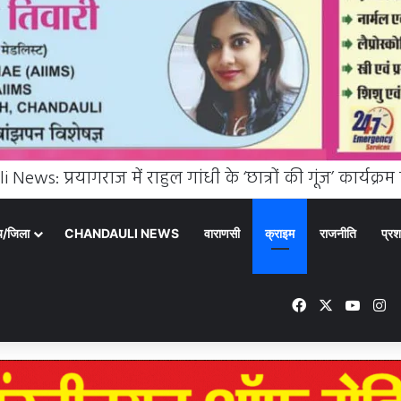
्य/जिला
CHANDAULI NEWS
वाराणसी
क्राइम
राजनीति
प्रश
Facebook
X
YouT
In