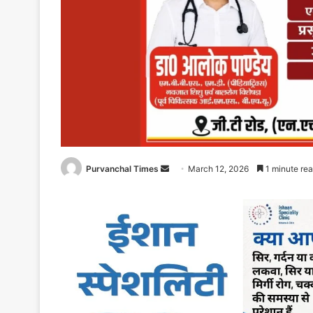
Purvanchal Times
Send
March 12, 2026
1 minute re
an
email