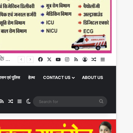
Chandauli News : चंदौली में झमाझम बारिश, इलिया प्राथमिक विद्यालय में भरा पानी, बच्चों के लिए बढ़ी परेशानी
Facebook
X
YouTube
Instagram
RSS
Log In
Random Article
Sidebar
ासन एवं पुलिस
हेल्थ
CONTACT US
ABOUT US
ube
stagram
RSS
Random Article
Sidebar
Switch skin
Search
for