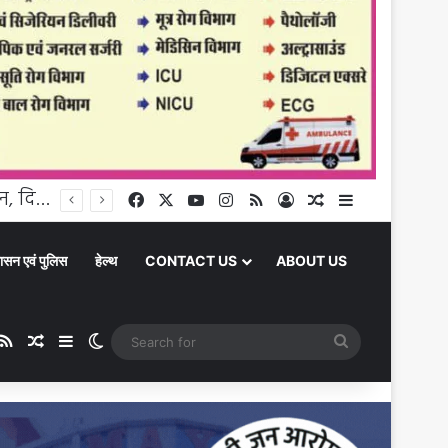
Chandauli News: फिश मार्केट से स्थानीय अर्थव्यवस्था और रोजगार को मिलेगा बढ़ावा
Facebook
X
YouTube
Instagram
RSS
Log In
Random Article
Sidebar
ासन एवं पुलिस
हेल्थ
CONTACT US
ABOUT US
ube
stagram
RSS
Random Article
Sidebar
Switch skin
Search
for