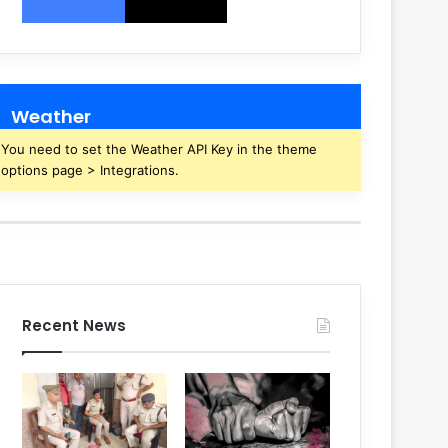
Weather
You need to set the Weather API Key in the theme
options page > Integrations.
Recent News