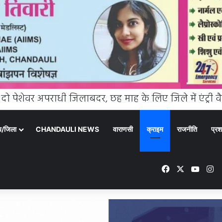
्य/जिला
CHANDAULI NEWS
वाराणसी
क्राइम
राजनीति
प्रश
Facebook
X
YouT
In