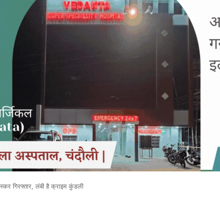
 गिरफ्तार, लंबी है क्राइम कुंडली