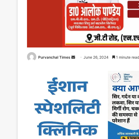
Purvanchal Times
Send
June 26, 2024
1 minute rea
an
email