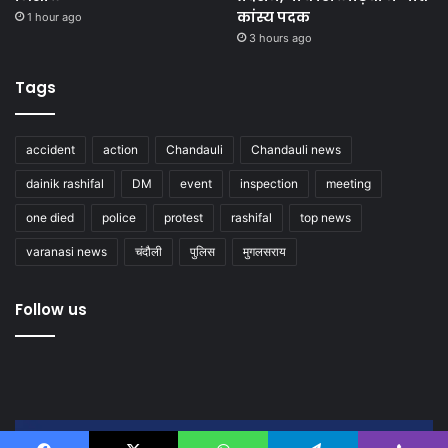
कांस्य पदक
1 hour ago
3 hours ago
Tags
accident
action
Chandauli
Chandauli news
dainik rashifal
DM
event
inspection
meeting
one died
police
protest
rashifal
top news
varanasi news
चंदौली
पुलिस
मुगलसराय
Follow us