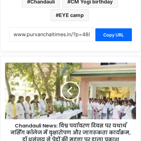
Chandauli
CM Yogi birthday
EYE camp
Copy URL
C
h
a
n
d
a
u
l
i
Chandauli News: विश्व पर्यावरण दिवस पर यथार्थ
N
नर्सिंग कॉलेज में वृक्षारोपण और जागरूकता कार्यक्रम,
e
w
डॉ धनंजय ने पेड़ों की महत्ता पर डाला प्रकाश