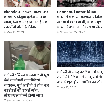
,
नं
डी
ज
ए
chandauli news: आरपीएफ
Chandauli news: विधवा
य
म
ने बचाई दोमुंहा दुर्लभ सांप की
चाची से चलाया चक्कर, प्रेमिका
ने
ने
जान, देखकर रह जाएंगे हैरान,
से रचाने लगा शादी, थाने पहुंची
पे
प
लाखों में होती है कीमत
चाची, बेवफा आशिक गया जेल
ड़ों
र
May 18, 2023
November 25, 2022
की
खी
म
तै
ह
या
त्ता
री
प
र
डा
ला
चंदौली में जल्द बदलेगा मौसम,
चंदौली : जिला अस्पताल में घूस
प्र
गर्मी से मिलेगी निजात, जानिए
लेते कर्मचारी का वीडियो
का
कब से शुरू होगा बारिश का दौर
वायरल, पूर्व आईजी ने ट्वीट कर
श
July 16, 2022
कार्रवाई की उठाई मांग,
सीएमएस बोलीं होगी जांच
September 17, 2022